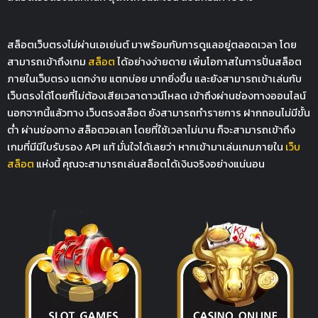
สล็อตเว็บตรงไม่ผ่านเอเย่นต์ มาพร้อมกับการดูแลอยู่ตลอดเวลา โดย
สามารถเข้าถึงเกม
สล็อต
ได้อย่างง่ายดาย เพิ่มโอกาสในการปั่นสล็อต
ภายในเว็บตรง แตกง่าย แตกบ่อย มากยิ่งขึ้น และยังสามารถเข้าเล่นกับ
เว็บตรงได้โดยที่ไม่ต้องเสียเวลาดาวน์โหลด เข้าถึงผ่านช่องทางออนไลน์
นอกจากนี้แล้วทาง เว็บตรงสล็อต ยังสามารถทำรายการ ฝากถอนไม่มีขั้น
ต่ำ ผ่านช่องทาง สล็อตวอเลท โดยที่ใช้เวลาไม่นาน ก็จะสามารถเข้าถึง
เกมที่มีมีใบรับรอง API แท้ มั่นใจได้เลยว่า หากเข้ามาเล่นเกมภายใน
เว็บ
สล็อต
แห่งนี้ คุณจะสามารถเล่นสล็อตได้เงินจริงอย่างแน่นอน