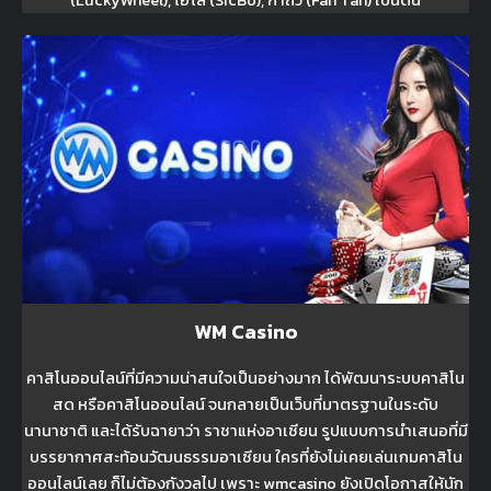
(LuckyWheel), ไฮโล (SicBo), กำถั่ว (Fan Tan) เป็นต้น
WM Casino
คาสิโนออนไลน์ที่มีความน่าสนใจเป็นอย่างมาก ได้พัฒนาระบบคาสิโน
สด หรือคาสิโนออนไลน์ จนกลายเป็นเว็บที่มาตรฐานในระดับ
นานาชาติ และได้รับฉายาว่า ราชาแห่งอาเซียน รูปแบบการนำเสนอที่มี
บรรยากาศสะท้อนวัฒนธรรมอาเซียน ใครที่ยังไม่เคยเล่นเกมคาสิโน
ออนไลน์เลย ก็ไม่ต้องกังวลไป เพราะ wmcasino ยังเปิดโอกาสให้นัก