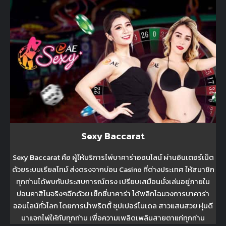
Sexy Baccarat
Sexy Baccarat คือ ผู้ให้บริการไพ่บาคาร่าออนไลน์ ผ่านอินเตอร์เน็ต
ด้วยระบบเรียลไทม์ ส่งตรงจากบ่อน Casino ที่ต่างประเทศ ให้สมาชิก
ทุกท่านได้พบกับประสบการณ์ตรง เปรียบเสมือนนั่งเล่นอยู่ภายใน
บ่อนคาสิโนจริงๆอีกด้วย เซ็กซี่บาคาร่า ได้พลิกโฉมวงการบาคาร่า
ออนไลน์ทั่วโลก โดยการนำพริตตี้ ซุปเปอร์โมเดล สาวแสนสวย หุ่นดี
มาแจกไพ่ให้กับทุกท่าน เพื่อความเพลิดเพลินสายตาแก่ทุกท่าน