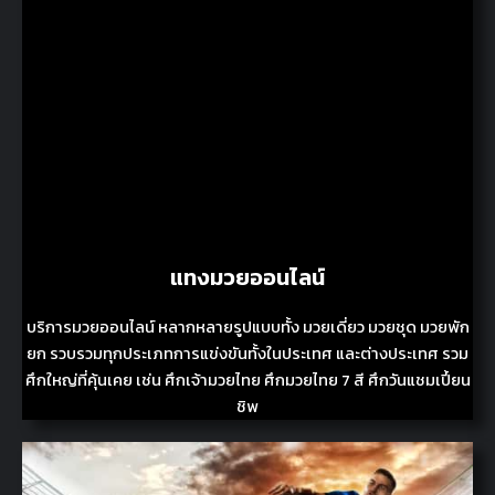
แทงมวยออนไลน์
บริการมวยออนไลน์ หลากหลายรูปแบบทั้ง มวยเดี่ยว มวยชุด มวยพัก
ยก รวบรวมทุกประเภทการแข่งขันทั้งในประเทศ และต่างประเทศ รวม
ศึกใหญ่ที่คุ้นเคย เช่น ศึกเจ้ามวยไทย ศึกมวยไทย 7 สี ศึกวันแชมเปี้ยน
ชิพ