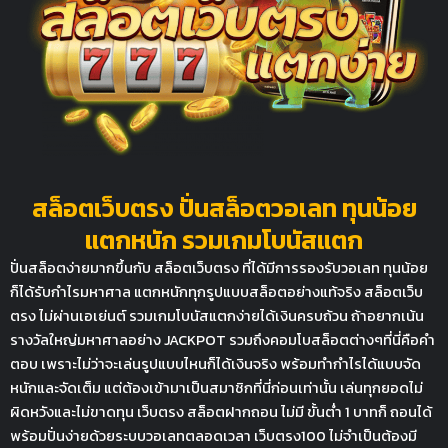
สล็อตเว็บตรง ปั่นสล็อตวอเลท ทุนน้อย
แตกหนัก รวมเกมโบนัสแตก
ปั่นสล็อตง่ายมากขึ้นกับ สล็อตเว็บตรง ที่ได้มีการรองรับวอเลท ทุนน้อย
ก็ได้รับกำไรมหาศาล แตกหนักทุกรูปแบบสล็อตอย่างแท้จริง สล็อตเว็บ
ตรง ไม่ผ่านเอเย่นต์ รวมเกมโบนัสแตกง่ายได้เงินครบถ้วน ถ้าอยากเน้น
รางวัลใหญ่มหาศาลอย่าง JACKPOT รวมถึงคอมโบสล็อตต่างๆที่นี่คือคำ
ตอบ เพราะไม่ว่าจะเล่นรูปแบบไหนก็ได้เงินจริง พร้อมทำกำไรได้แบบจัด
หนักและจัดเต็ม แต่ต้องเข้ามาเป็นสมาชิกที่นี่ก่อนเท่านั้น เล่นทุกยอดไม่
ผิดหวังและไม่ขาดทุน เว็บตรง สล็อตฝากถอน ไม่มี ขั้นต่ำ 1 บาทก็ ถอนได้
พร้อมปั่นง่ายด้วยระบบวอเลทตลอดเวลา เว็บตรง100 ไม่จำเป็นต้องมี