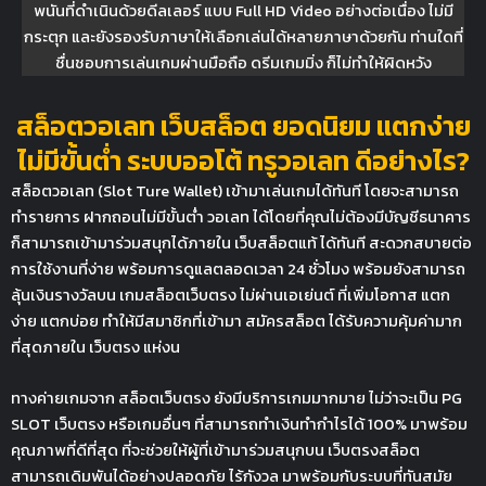
พนันที่ดำเนินด้วยดีลเลอร์ แบบ Full HD Video อย่างต่อเนื่อง ไม่มี
กระตุก และยังรองรับภาษาให้เลือกเล่นได้หลายภาษาด้วยกัน ท่านใดที่
ชื่นชอบการเล่นเกมผ่านมือถือ ดรีมเกมมิ่ง ก็ไม่ทำให้ผิดหวัง
สล็อตวอเลท เว็บสล็อต ยอดนิยม แตกง่าย
ไม่มีขั้นต่ำ ระบบออโต้ ทรูวอเลท ดีอย่างไร?
สล็อตวอเลท (Slot Ture Wallet) เข้ามาเล่นเกมได้ทันที โดยจะสามารถ
ทำรายการ ฝากถอนไม่มีขั้นต่ำ วอเลท ได้โดยที่คุณไม่ต้องมีบัญชีธนาคาร
ก็สามารถเข้ามาร่วมสนุกได้ภายใน เว็บสล็อตแท้ ได้ทันที สะดวกสบายต่อ
การใช้งานที่ง่าย พร้อมการดูแลตลอดเวลา 24 ชั่วโมง พร้อมยังสามารถ
ลุ้นเงินรางวัลบน เกมสล็อตเว็บตรง ไม่ผ่านเอเย่นต์ ที่เพิ่มโอกาส แตก
ง่าย แตกบ่อย ทำให้มีสมาชิกที่เข้ามา สมัครสล็อต ได้รับความคุ้มค่ามาก
ที่สุดภายใน เว็บตรง แห่งน
ทางค่ายเกมจาก สล็อตเว็บตรง ยังมีบริการเกมมากมาย ไม่ว่าจะเป็น PG
SLOT เว็บตรง หรือเกมอื่นๆ ที่สามารถทำเงินทำกำไรได้ 100% มาพร้อม
คุณภาพที่ดีที่สุด ที่จะช่วยให้ผู้ที่เข้ามาร่วมสนุกบน เว็บตรงสล็อต
สามารถเดิมพันได้อย่างปลอดภัย ไร้กังวล มาพร้อมกับระบบที่ทันสมัย