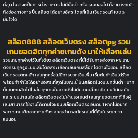
ที่สุด ไม่ว่าจะเป็นการทำรายการ ไม่มีขั้นต่ำ หรือ ระบบออโต้ ก็สามารถเข้า
ถึงช่องทางการ ปั่นสล็อต ได้อย่างอิสระโดยที่เป็น เว็บตรงแท้ 100%
มั่นใจได
สล็อต888 สล็อตเว็บตรง สล็อตpg รวม
เกมยอดฮิตทุกค่ายเกมดัง มาให้เลือกเล่น
รวมเกมทุกค่ายไว้ในที่เดียว สล็อตเว็บตรง ที่นี่ได้รับการส่งจาก PG เกม
ดังครบทุกรูปแบบเล่นได้อิสระ เลือกเล่นเกมสล็อตได้ตามใจชอบ สล็อต
เว็บตรงแตกหนัก เล่นทุกครั้งไม่มีการบวกเงินเพิ่ม เริ่มต้นทำเงินได้รัวๆ
พร้อมทำกำไรได้อย่างอิสระที่สุดในขณะนี้ ปั่นสล็อตในงบเบทขั้นต่ำ 1 บาท
ก็เล่นเกมฮิตได้ไม่อั้น ทุกเกมในค่ายดังไม่มีความเสี่ยง คัดเกมที่ทันสมัย
และระบบน่าสนใจ สล็อตเว็บตรงไม่ผ่านเอเย่นต์ เล่นทุกยอดแตกดี ซึ่งผู้
เล่นสามารถใช้งานได้ตามใจชอบ สล็อตเว็บตรง อันดับ 1 หากไม่อยาก
พลาดเกมเด็ดจากค่ายดังๆ ลองเข้ามาสมัครเล่นที่นี่คุ้มในระยะยาว
แน่นอน