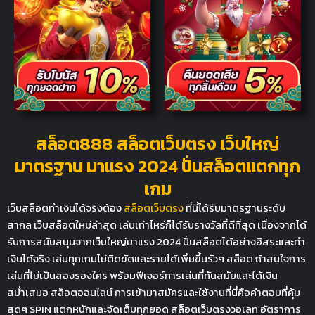
สล็อต888 สล็อตเว็บตรง เว็บใหญ่
มาตรฐาน มาแรง 2024 ปั่นสล็อตแตกทุก
เกม
เว็บสล็อตทำเงินได้จริงต้อง
สล็อตเว็บตรง
ที่นี่ได้รับมาตรฐานระดับ
สากล เว็บสล็อตใหม่ล่าสุด เล่นเท่าไหร่ก็ได้รับรางวัลที่ดีที่สุด เนื่องจากได้
รับการสนับสนุนจากเว็บใหญ่มาแรง 2024 ปั่นสล็อตได้อย่างอิสระและทำ
เงินได้จริง เล่นทุกเกมไม่ติดขัดและรายได้เพิ่มขึ้นรัวๆ สล็อต ถ้าสนใจการ
เล่นที่ไม่เป็นสองรองใคร พร้อมฟีเจอร์การเล่นที่ทันสมัยและได้เงิน
สม่ำเสมอ สล็อตออนไลน์ การเข้ามาสมัครและใช้งานที่นี่คือคำตอบที่คุ้ม
สุดๆ SPIN แตกหนักและจัดเต็มทุกยอด สล็อตเว็บตรงวอเลท อัตราการ