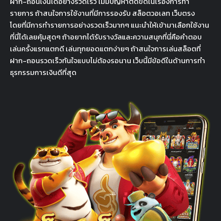
ฝาก-ถอนเงินได้อย่างรวดเร็ว ไม่มีปัญหาติดขัดในเรื่องการทำ
รายการ ถ้าสนใจการใช้งานที่มีการรองรับ สล็อตวอเลท เว็บตรง
โดยที่มีการทำรายการอย่างรวดเร็วมากๆ แนะนำให้เข้ามาเลือกใช้งาน
ที่นี่ได้เลยคุ้มสุดๆ ถ้าอยากได้รับรางวัลและความสนุกที่นี่คือคำตอบ
เล่นครั้งแรกแตกดี เล่นทุกยอดแตกง่ายๆ ถ้าสนใจการเล่นสล็อตที่
ฝาก-ถอนรวดเร็วทันใจแบบไม่ต้องรอนาน เว็บนี้มีข้อดีในด้านการทำ
ธุรกรรมการเงินดีที่สุด