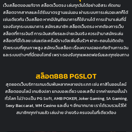
เว็บสล็อตของแท้จาก สล็อตเว็บตรง เล่นทุกวันได้อย่างอิสระ คัดเกม
สล็อตจากสากลและได้รับมาตรฐานแน่นอน ผ่านระบบการเล่นวอเลทก็ได้
เช่นเดียวกัน เว็บสล็อต หากมีบัญชีธนาคารก็ใช้งานได้ การเข้ามาเล่นที่นี่
รองรับทุกระบบธนาคาร สมัครสมาชิก สล็อตเว็บตรง หากต้องการเว็บ
สล็อตที่การเงินดี การเงินสเถียรและจ่ายเงินจริง ควรเข้ามาสมัครเล่น
สล็อตที่นี่ได้เลย เล่นแต่ละครั้งมีรางวัลเพิ่มขึ้นรัวๆ ฝาก-ถอนไม่ติดขัด
ด้วยระบบที่คุณภาพสูง สมัครเว็บสล็อต เรื่องความปลอดภัยด้านการเงิน
และระบบต่างๆที่นี่ตอบโจทย์ เพราะรองรับทุกแพลตฟอร์มและทุกช่องทาง
สล็อต888 PGSLOT
สุดยอดเว็บบริการเกมเดิมพันหลากหลายประเภท เช่น คาสิโนออนไลน์
สล็อตออนไลน์ เกมยิงปลา แทงบอลเดี่ยว บอลเสต็ป จากค่ายเกมชั้นนำ
ทั่วโลก ไม่ว่าจะเป็น PG Soft, AMB POKER, Joker Gaming, SA Gaming,
Sexy Baccarat, WM Casino และอื่น ๆ อีกมากมาย เราได้รวบรวมไว้ให้
สมาชิกทุกท่านแล้ว เล่นง่าย จ่ายจริง ครบจบในที่เดียวต้อง