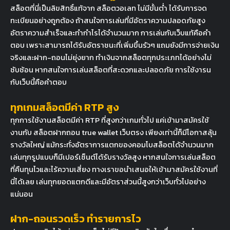
สล็อตที่นี่เป็นลิขสิทธิ์แท้จาก สล็อตวอเลท ไม่มีขั้นต่ํา ได้รับการจด
ทะเบียนอย่างถูกต้อง ถ้าสนใจการเล่นที่มีอัตราความปลอดภัยสูง
อัตราความสำเร็จและทำกำไรได้จำนวนมาก การเล่นกับเว็บแท้คือคำ
ตอบ เพราะสามารถได้รับอัตราชนะที่เพิ่มขึ้นรัวๆ แถมยังมีการจ่ายเงิน
จริงและฝาก-ถอนไม่ยุ่งยาก ทำเงินจากสล็อตทุกประเภทได้อย่างไม่
ซับซ้อน หากสนใจการเล่นสล็อตที่สะดวกและปลอดภัย การใช้งารน
กับเว็บนี้คือคำตอบ
ทุกเกมสล็อตมีค่า RTP สูง
ทุกการใช้งานสล็อตมีค่า RTP ที่สูงกว่าเกมทั่วไป แค่เข้ามาสมัครใช้
งานกับ สล็อตฝากถอน true wallet เว็บตรง เพียงเท่านี้ก็มีโอกาสลุ้น
รางวัลใหญ่ แม้กระทั่งอัตราการแตกของคอมโบสล็อตได้จำนวนมาก
เล่นทุกรูปแบบก็มีเปอร์เซ็นต์ได้รับรางวัลสูง หากสนใจการเล่นสล็อต
ที่คืนทุนไวและไร้ความเสี่ยง ทางเราขอนำเสนอให้เข้ามาสมัครใช้งานที่
นี่ได้เลย เล่นทุกยอดแตกดีและมีอัตราส่วนนี้สูงกว่าเว็บทั่วไปอย่าง
แน่นอน
ฝาก-ถอนรวดเร็ว ทำรายการไว