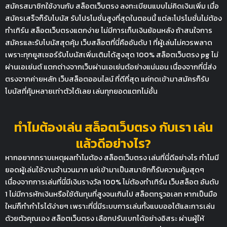
สมัครสมาชิกใช้งานกับ สล็อตเว็บตรง ลงทะเบียนแบบไม่คิดเงินเพิ่ม เมื่อ
สมัครเสร็จก็รับโบนัส รับโปรโมชั่นสูงที่สุดในตอนนี้ แต่ละโปรโมชั่นไม่ต้อง
ทำเทิร์น สล็อตเว็บตรงแตกง่าย ไม่มีการเก็บเงินย้อนหลัง ถ้าสนใจการ
สมัครและรับโบนัสสุดคุ้ม เว็บสล็อตที่นี่คืออันดับ 1 ที่ผู้เล่นไม่ควรพลาด
เพราะทุกยูสเซอร์รับโบนัสเพิ่มเติมได้สูงสุด 100% สล็อตเว็บตรง pg ไม่
ผ่านเอเย่นต์ แตกต่างจากเว็บผ่านเอเย่นต์อย่างแน่นอน เนื่องจากที่นี่ส่ง
ตรงจากค่ายหลัก เว็บสล็อตออนไลน์ ที่ดีที่สุด แค่กดเข้ามาสมัครก็รับ
โบนัสที่คุ้มหลายเท่าตัวได้เลย เล่นทุกยอดแตกไม่อั้น
ทำไมต้องเล่น สล็อตเว็บตรง กับเรา เล่น
แล้วดีอย่างไร?
หากอยากทราบเหตุผลทำไมต้อง สล็อตเว็บตรง เล่นที่นี่ดีอย่างไร ทำไมมี
ยอดผู้เล่นใช้งานจำนวนมาก แค่เข้ามาเป็นสมาชิกก็รับความคุ้มสุดๆ
เนื่องจากการเล่นที่นี่มีเงินรางวัล 100% ไม่ต้องทำเทิร์น เว็บสล็อต อันดับ
1 ไม่มีการหักเงินหรือใช้ต้นทุนที่สูงจนเกินไป สล็อตทรูวอเลท หากเป็นมือ
ใหม่ก็ทำกำไรได้ง่ายๆ เพราะที่นี่มีระบบการเล่นทั้งแบบออโต้และการเล่น
ด้วยตัวคุณเอง สล็อตเว็บตรง เลือกปรับเบทได้อย่างอิสระ ผ่านผู้ให้