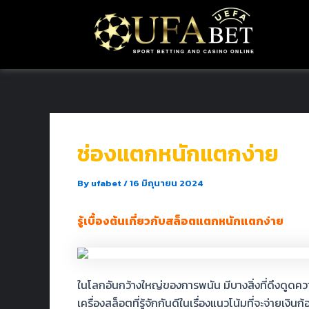
Skip
Post
to
navigation
content
ช่องแตกหนักแตกง่าย
By
ufabet
/
16 มิถุนายน 2024
รู้เบื้องต้นเกี่ยวกับสล็อตแตกหนักแตกง่าย
ในโลกอันกว้างใหญ่ของการพนัน มีบางสิ่งที่ดึงดูดควา
เครื่องสล็อตที่รู้จักกันดีในเรื่องแนวโน้มที่จะจ่ายเงิน