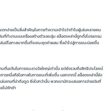
ตกง่ายเป็นสิ่งสำคัญในการทำความเข้าใจว่าทำไมผู้เล่นหลายคน
ที่ทำงานบนเครื่องสร้างตัวเลขสุ่ม สล็อตเหล่านี้ถูกตั้งโปรแกรม
ู้เล่นมีโอกาสมากขึ้นที่จะชนะชุดค่าผสม ซึ่งนำไปสู่การชนะบ่อยขึ้น
มตื่นเต้นในการชนะรางวัลใหญ่เท่านั้น แต่ยังรวมถึงสิทธิประโยชน์
ารหนึ่งคือโอกาสในการชนะที่เพิ่มขึ้น นอกจากนี้ สล็อตเหล่านี้ยัง
เล่นเกมที่น่าดึงดูด ยิ่งไปกว่านั้น พวกเขามักจะเสนอการจ่ายเงินที่
ยไม่ชักช้า