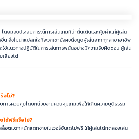
ดยมอบประสบการณ์การเล่นเกมที่น่าตื่นเต้นและคุ้มค่าแก่ผู้เล่น
้น จึงไม่น่าแปลกใจที่พวกเขายังคงดึงดูดผู้เล่นจากทุกสาขาอาชีพ
ะใช้แนวทางปฏิบัติในการเล่นการพนันอย่างมีความรับผิดชอบ ผู้เล่น
เสี่ยงได้
ือไม่?
ับการควบคุมโดยหน่วยงานควบคุมเกมเพื่อให้เกิดความยุติธรรม
ด้ฟรีหรือไม่?
็อตแตกหนักแตกง่ายในเวอร์ชันเดโม่ฟรี ให้ผู้เล่นได้ทดลองเล่น