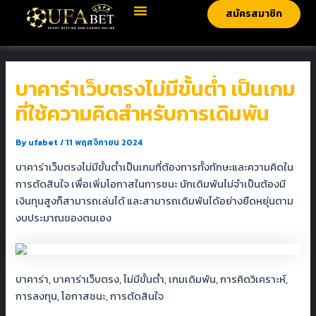
Skip
Post
Menu
สมัครสมาชิก
to
navigation
content
บาคาร่าเว็บตรงไม่มีขั้นต่ำ เป็นเกม
ที่ใช้ความคิดสำหรับการเดิมพัน
By
ufabet
/
11 พฤศจิกายน 2024
บาคาร่าเว็บตรงไม่มีขั้นต่ำเป็นเกมที่ต้องการทั้งทักษะและความคิดใน
การตัดสินใจ เพื่อเพิ่มโอกาสในการชนะ นักเดิมพันไม่จำเป็นต้องมี
เงินทุนสูงก็สามารถเล่นได้ และสามารถเดิมพันได้อย่างยืดหยุ่นตาม
งบประมาณของตนเอง
บาคาร่า, บาคาร่าเว็บตรง, ไม่มีขั้นต่ำ, เกมเดิมพัน, การคิดวิเคราะห์,
การลงทุน, โอกาสชนะ, การตัดสินใจ