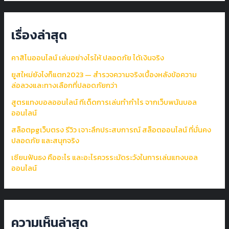
เรื่องล่าสุด
คาสิโนออนไลน์ เล่นอย่างไรให้ ปลอดภัย ได้เงินจริง
ยูสใหม่ยังไงก็แตก2023 — สำรวจความจริงเบื้องหลังข้อความ
ล่อลวงและทางเลือกที่ปลอดภัยกว่า
สูตรแทงบอลออนไลน์ ทีเด็ดการเล่นทำกำไร จากเว็บพนันบอล
ออนไลน์
สล็อตpgเว็บตรง รีวิว เจาะลึกประสบการณ์ สล็อตออนไลน์ ที่มั่นคง
ปลอดภัย และสนุกจริง
เซียนฟันธง คืออะไร และอะไรควรระมัดระวังในการเล่นแทงบอล
ออนไลน์
ความเห็นล่าสุด