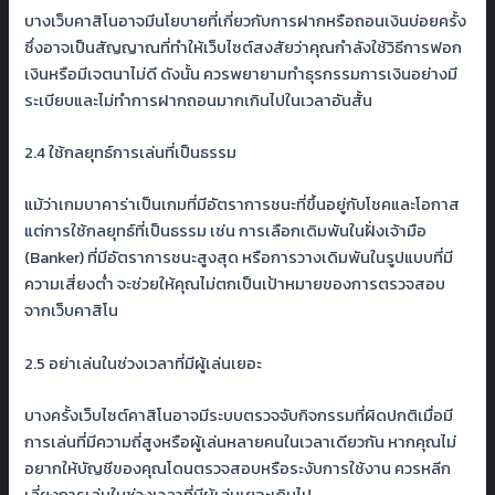
บางเว็บคาสิโนอาจมีนโยบายที่เกี่ยวกับการฝากหรือถอนเงินบ่อยครั้ง
ซึ่งอาจเป็นสัญญาณที่ทำให้เว็บไซต์สงสัยว่าคุณกำลังใช้วิธีการฟอก
เงินหรือมีเจตนาไม่ดี ดังนั้น ควรพยายามทำธุรกรรมการเงินอย่างมี
ระเบียบและไม่ทำการฝากถอนมากเกินไปในเวลาอันสั้น
2.4 ใช้กลยุทธ์การเล่นที่เป็นธรรม
แม้ว่าเกมบาคาร่าเป็นเกมที่มีอัตราการชนะที่ขึ้นอยู่กับโชคและโอกาส
แต่การใช้กลยุทธ์ที่เป็นธรรม เช่น การเลือกเดิมพันในฝั่งเจ้ามือ
(Banker) ที่มีอัตราการชนะสูงสุด หรือการวางเดิมพันในรูปแบบที่มี
ความเสี่ยงต่ำ จะช่วยให้คุณไม่ตกเป็นเป้าหมายของการตรวจสอบ
จากเว็บคาสิโน
2.5 อย่าเล่นในช่วงเวลาที่มีผู้เล่นเยอะ
บางครั้งเว็บไซต์คาสิโนอาจมีระบบตรวจจับกิจกรรมที่ผิดปกติเมื่อมี
การเล่นที่มีความถี่สูงหรือผู้เล่นหลายคนในเวลาเดียวกัน หากคุณไม่
อยากให้บัญชีของคุณโดนตรวจสอบหรือระงับการใช้งาน ควรหลีก
เลี่ยงการเล่นในช่วงเวลาที่มีผู้เล่นเยอะเกินไป