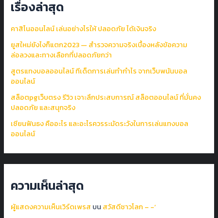
เรื่องล่าสุด
คาสิโนออนไลน์ เล่นอย่างไรให้ ปลอดภัย ได้เงินจริง
ยูสใหม่ยังไงก็แตก2023 — สำรวจความจริงเบื้องหลังข้อความ
ล่อลวงและทางเลือกที่ปลอดภัยกว่า
สูตรแทงบอลออนไลน์ ทีเด็ดการเล่นทำกำไร จากเว็บพนันบอล
ออนไลน์
สล็อตpgเว็บตรง รีวิว เจาะลึกประสบการณ์ สล็อตออนไลน์ ที่มั่นคง
ปลอดภัย และสนุกจริง
เซียนฟันธง คืออะไร และอะไรควรระมัดระวังในการเล่นแทงบอล
ออนไลน์
ความเห็นล่าสุด
ผู้แสดงความเห็นเวิร์ดเพรส
บน
สวัสดีชาวโลก – -‘