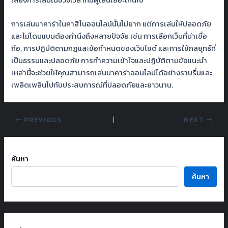
การเล่นบาคาร่าในคาสิโนออนไลน์นั้นไม่ยาก แต่การเล่นให้ปลอดภัย
และไม่โดนแบนต้องคำนึงถึงหลายปัจจัย เช่น การเลือกเว็บที่น่าเชื่อ
ถือ, การปฏิบัติตามกฎและข้อกำหนดของเว็บไซต์ และการใช้กลยุทธ์ที่
เป็นธรรมและปลอดภัย การทำความเข้าใจและปฏิบัติตามข้อแนะนำ
เหล่านี้จะช่วยให้คุณสามารถเล่นบาคาร่าออนไลน์ได้อย่างราบรื่นและ
เพลิดเพลินไปกับประสบการณ์ที่ปลอดภัยและยาวนาน.
PREVIOUS
NEXT
ค้นหา
ค้นหา