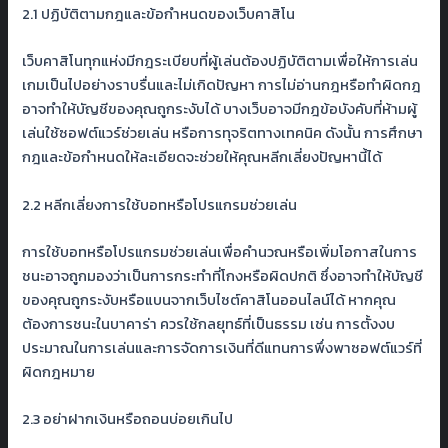
2.1 ปฏิบัติตามกฎและข้อกำหนดของเว็บคาสิโน
เว็บคาสิโนทุกแห่งมีกฎระเบียบที่ผู้เล่นต้องปฏิบัติตามเพื่อให้การเล่น
เกมเป็นไปอย่างราบรื่นและไม่เกิดปัญหา การไม่อ่านกฎหรือทำผิดกฎ
อาจทำให้บัญชีของคุณถูกระงับได้ บางเว็บอาจมีกฎข้อบังคับที่ห้ามผู้
เล่นใช้ซอฟต์แวร์ช่วยเล่น หรือการทุจริตทางเทคนิค ดังนั้น การศึกษา
กฎและข้อกำหนดให้ละเอียดจะช่วยให้คุณหลีกเลี่ยงปัญหานี้ได้
2.2 หลีกเลี่ยงการใช้บอทหรือโปรแกรมช่วยเล่น
การใช้บอทหรือโปรแกรมช่วยเล่นเพื่อคำนวณหรือเพิ่มโอกาสในการ
ชนะอาจถูกมองว่าเป็นการกระทำที่โกงหรือผิดปกติ ซึ่งอาจทำให้บัญชี
ของคุณถูกระงับหรือแบนจากเว็บไซต์คาสิโนออนไลน์ได้ หากคุณ
ต้องการชนะในบาคาร่า ควรใช้กลยุทธ์ที่เป็นธรรม เช่น การตั้งงบ
ประมาณในการเล่นและการจัดการเงินที่ดีแทนการพึ่งพาซอฟต์แวร์ที่
ผิดกฎหมาย
2.3 อย่าฝากเงินหรือถอนบ่อยเกินไป