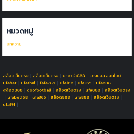
หมวดหมู่
บทความ
สล็อตเว็บตรง
｜
สล็อตเว็บตรง
｜
บาคาร่า888
｜
แทงบอล ออนไลน์
｜
ufabet
｜
ufathai
｜
fafa789
｜
ufa168
｜
ufa365
｜
ufa888
｜
สล็อต888
｜
doofootball
｜
สล็อตเว็บตรง
｜
ufa888
｜
สล็อตเว็บตรง
｜
ufabet168
｜
ufa365
｜
สล็อต888
｜
ufa888
｜
สล็อตเว็บตรง
｜
ufa191
｜