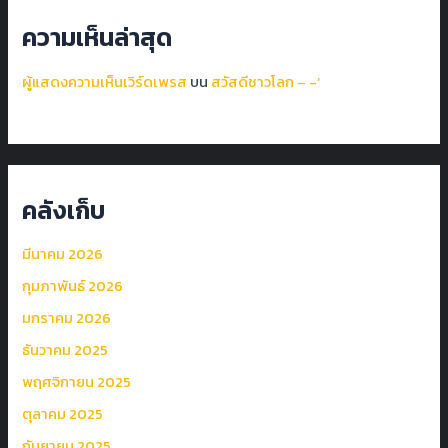
ความเห็นล่าสุด
ผู้แสดงความเห็นเวิร์ดเพรส
บน
สวัสดีชาวโลก – -‘
คลังเก็บ
มีนาคม 2026
กุมภาพันธ์ 2026
มกราคม 2026
ธันวาคม 2025
พฤศจิกายน 2025
ตุลาคม 2025
กันยายน 2025