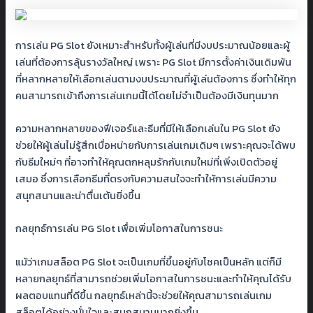
การเล่น PG Slot ยังเหมาะสำหรับทั้งผู้เล่นที่มีงบประมาณน้อยและผู้
เล่นที่ต้องการลุ้นรางวัลใหญ่ เพราะ PG Slot มีการตั้งค่าเงินเดิมพัน
ที่หลากหลายให้เลือกเล่นตามงบประมาณที่ผู้เล่นต้องการ ซึ่งทำให้ทุก
คนสามารถเข้าถึงการเล่นเกมนี้ได้โดยไม่จำเป็นต้องมีเงินทุนมาก
ความหลากหลายของฟีเจอร์และธีมที่มีให้เลือกเล่นใน PG Slot ยัง
ช่วยให้ผู้เล่นไม่รู้สึกเบื่อหน่ายกับการเล่นเกมเดิมๆ เพราะคุณจะได้พบ
กับธีมใหม่ๆ ที่อาจทำให้คุณตกหลุมรักกับเกมใหม่ที่เพิ่งเปิดตัวอยู่
เสมอ ซึ่งการเลือกธีมที่ตรงกับความสนใจจะทำให้การเล่นมีความ
สนุกสนานและน่าตื่นเต้นยิ่งขึ้น
กลยุทธ์การเล่น PG Slot เพื่อเพิ่มโอกาสในการชนะ
แม้ว่าเกมสล็อต PG Slot จะเป็นเกมที่ขึ้นอยู่กับโชคเป็นหลัก แต่ก็มี
หลายกลยุทธ์ที่สามารถช่วยเพิ่มโอกาสในการชนะและทำให้คุณได้รับ
ผลตอบแทนที่ดีขึ้น กลยุทธ์เหล่านี้จะช่วยให้คุณสามารถเล่นเกม
สล็อตได้อย่างมั่นใจและสนุกสนานมากยิ่งขึ้น