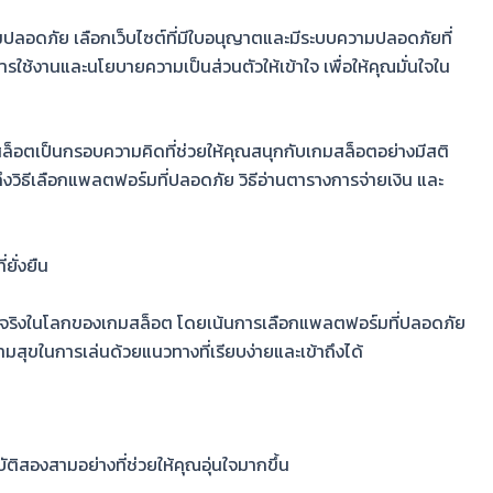
มปลอดภัย เลือกเว็บไซต์ที่มีใบอนุญาตและมีระบบความปลอดภัยที่
การใช้งานและนโยบายความเป็นส่วนตัวให้เข้าใจ เพื่อให้คุณมั่นใจใน
ล็อตเป็นกรอบความคิดที่ช่วยให้คุณสนุกกับเกมสล็อตอย่างมีสติ
วิธีเลือกแพลตฟอร์มที่ปลอดภัย วิธีอ่านตารางการจ่ายเงิน และ
ยั่งยืน
ัติจริงในโลกของเกมสล็อต โดยเน้นการเลือกแพลตฟอร์มที่ปลอดภัย
สุขในการเล่นด้วยแนวทางที่เรียบง่ายและเข้าถึงได้
ิสองสามอย่างที่ช่วยให้คุณอุ่นใจมากขึ้น