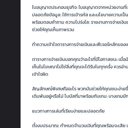
ใบอนุญาตประกอบธุรกิจ: ใบอนุญาตจากหน่วยงานที่เชื
ปลอดภัยข้อมูล: ใช้การเข้ารหัส และนโยบายความเป็นส่
พร้อมตอบคำถาม ความโปร่งใส: รายงานการจ่ายเงินและเง
ช่วยให้คุณเห็นภาพรวม
ทำความเข้าใจตารางการจ่ายเงินและฟีเจอร์หลักของ
ตารางการจ่ายเงินบอกคุณว่าอะไรที่มีโอกาสชนะ เมื่อ
เห็นในโฆษณาไม่ใช่สิ่งที่คุณจะได้รับในทุกครั้ง ควรอ่
เข้าใจผิด
สัญลักษณ์พิเศษคืออะไร พวกมันช่วยให้คุณชนะง่ายขึ้
เดิมพันอยู่หรือไม่ โบนัสที่มาพร้อมกับเกม: บางเกม
แนวทางการเล่นที่เรียบง่ายและปลอดภัย
ตั้งงบประมาณ: กำหนดจำนวนเงินที่คุณพร้อมจะเสีย แล