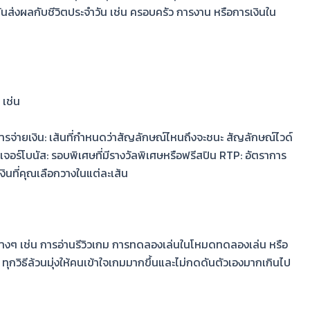
นันส่งผลกับชีวิตประจำวัน เช่น ครอบครัว การงาน หรือการเงินใน
 เช่น
การจ่ายเงิน: เส้นที่กำหนดว่าสัญลักษณ์ไหนถึงจะชนะ สัญลักษณ์ไวด์
จอร์โบนัส: รอบพิเศษที่มีรางวัลพิเศษหรือฟรีสปิน RTP: อัตราการ
เงินที่คุณเลือกวางในแต่ละเส้น
ธีต่างๆ เช่น การอ่านรีวิวเกม การทดลองเล่นในโหมดทดลองเล่น หรือ
 ทุกวิธีล้วนมุ่งให้คนเข้าใจเกมมากขึ้นและไม่กดดันตัวเองมากเกินไป