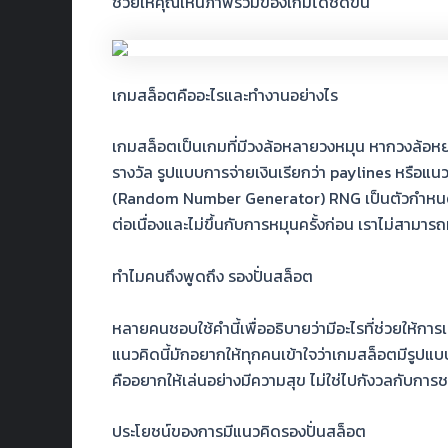
ช่วยให้คุณเห็นภาพรวมของเกมได้ชัดขึ้น
เกมสล็อตคืออะไรและทำงานอย่างไร
เกมสล็อตเป็นเกมที่มีวงล้อหลายวงหมุน หากวงล้อหยุดแ
รางวัล รูปแบบการจ่ายเงินเรียกว่า paylines หรือแนว
(Random Number Generator) RNG เป็นตัวกำหนดว่
ต่อเนื่องและไม่ขึ้นกับการหมุนครั้งก่อน เราไม่สามาร
ทำไมคนถึงพูดถึง รองปั่นสล็อต
หลายคนชอบใช้คำนี้เพื่ออธิบายว่ามีอะไรที่ช่วยให้การเล
แนวคิดนี้มักอยากให้ทุกคนเข้าใจว่าเกมสล็อตมีรูปแบบทั่ว
คืออยากให้เล่นอย่างมีความสุข ไม่ใช่ไปกังวลกับการ
ประโยชน์ของการมีแนวคิดรองปั่นสล็อต