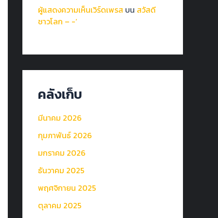
ผู้แสดงความเห็นเวิร์ดเพรส
บน
สวัสดี
ชาวโลก – -‘
คลังเก็บ
มีนาคม 2026
กุมภาพันธ์ 2026
มกราคม 2026
ธันวาคม 2025
พฤศจิกายน 2025
ตุลาคม 2025