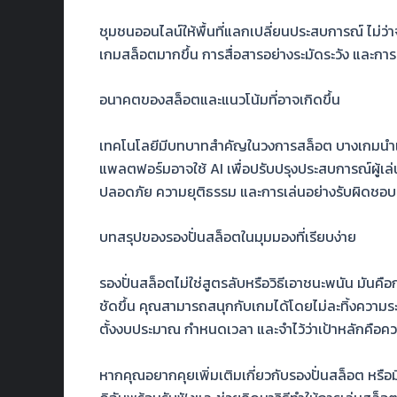
ชุมชนออนไลน์ให้พื้นที่แลกเปลี่ยนประสบการณ์ ไม่ว่าจ
เกมสล็อตมากขึ้น การสื่อสารอย่างระมัดระวัง และการเคาร
อนาคตของสล็อตและแนวโน้มที่อาจเกิดขึ้น
เทคโนโลยีมีบทบาทสำคัญในวงการสล็อต บางเกมนำเส
แพลตฟอร์มอาจใช้ AI เพื่อปรับปรุงประสบการณ์ผู้เล
ปลอดภัย ความยุติธรรม และการเล่นอย่างรับผิดชอบ
บทสรุปของรองปั่นสล็อตในมุมมองที่เรียบง่าย
รองปั่นสล็อตไม่ใช่สูตรลับหรือวิธีเอาชนะพนัน มันคื
ชัดขึ้น คุณสามารถสนุกกับเกมได้โดยไม่ละทิ้งความร
ตั้งงบประมาณ กำหนดเวลา และจำไว้ว่าเป้าหลักคือคว
หากคุณอยากคุยเพิ่มเติมเกี่ยวกับรองปั่นสล็อต หรือม