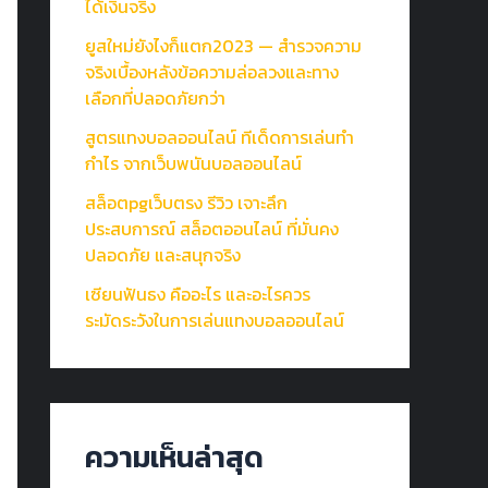
ได้เงินจริง
ยูสใหม่ยังไงก็แตก2023 — สำรวจความ
จริงเบื้องหลังข้อความล่อลวงและทาง
เลือกที่ปลอดภัยกว่า
สูตรแทงบอลออนไลน์ ทีเด็ดการเล่นทำ
กำไร จากเว็บพนันบอลออนไลน์
สล็อตpgเว็บตรง รีวิว เจาะลึก
ประสบการณ์ สล็อตออนไลน์ ที่มั่นคง
ปลอดภัย และสนุกจริง
เซียนฟันธง คืออะไร และอะไรควร
ระมัดระวังในการเล่นแทงบอลออนไลน์
ความเห็นล่าสุด