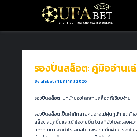
Skip
Post
to
navigation
content
รองปั่นสล็อต: คู่มืออ่าน
By
ufabet
/
1 มกราคม 2026
รองปั่นสล็อต: บทนำของโลกเกมสล็อตที่เรียบง่าย
รองปั่นสล็อตเป็นคำที่หลายคนอาจไม่คุ้นหูนัก แต่ถ้า
สล็อตสนุกขึ้นและเข้าใจง่ายขึ้น โดยที่ยังไม่ละเลยค
มากกว่าการหากำไรเสมอไป เพราะฉะนั้นคำว่า รองปั่นสล