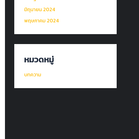
มิถุนายน 2024
พฤษภาคม 2024
หมวดหมู่
บทความ