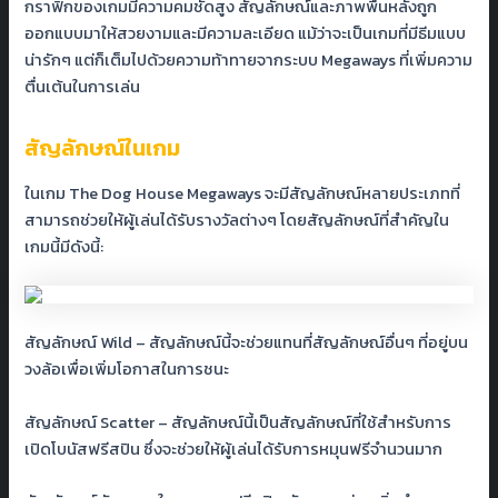
กราฟิกของเกมมีความคมชัดสูง สัญลักษณ์และภาพพื้นหลังถูก
ออกแบบมาให้สวยงามและมีความละเอียด แม้ว่าจะเป็นเกมที่มีธีมแบบ
น่ารักๆ แต่ก็เต็มไปด้วยความท้าทายจากระบบ Megaways ที่เพิ่มความ
ตื่นเต้นในการเล่น
สัญลักษณ์ในเกม
ในเกม The Dog House Megaways จะมีสัญลักษณ์หลายประเภทที่
สามารถช่วยให้ผู้เล่นได้รับรางวัลต่างๆ โดยสัญลักษณ์ที่สำคัญใน
เกมนี้มีดังนี้:
สัญลักษณ์ Wild – สัญลักษณ์นี้จะช่วยแทนที่สัญลักษณ์อื่นๆ ที่อยู่บน
วงล้อเพื่อเพิ่มโอกาสในการชนะ
สัญลักษณ์ Scatter – สัญลักษณ์นี้เป็นสัญลักษณ์ที่ใช้สำหรับการ
เปิดโบนัสฟรีสปิน ซึ่งจะช่วยให้ผู้เล่นได้รับการหมุนฟรีจำนวนมาก