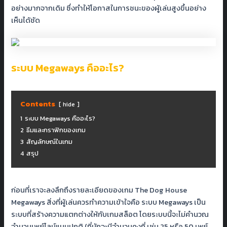
อย่างมากจากเดิม ซึ่งทำให้โอกาสในการชนะของผู้เล่นสูงขึ้นอย่าง
เห็นได้ชัด
ระบบ Megaways คืออะไร?
Contents
hide
1
ระบบ Megaways คืออะไร?
2
ธีมและกราฟิกของเกม
3
สัญลักษณ์ในเกม
4
สรุป
ก่อนที่เราจะลงลึกถึงรายละเอียดของเกม The Dog House
Megaways สิ่งที่ผู้เล่นควรทำความเข้าใจคือ ระบบ Megaways เป็น
ระบบที่สร้างความแตกต่างให้กับเกมสล็อต โดยระบบนี้จะไม่คำนวณ
จำนวนเพย์ไลน์แบบปกติ (ที่มักจะมีจำนวนคงที่ เช่น 25 หรือ 50 เพย์