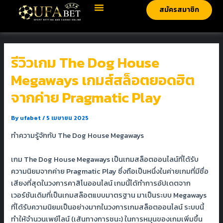
Skip
Post
Menu
สมัครสมาชิก
to
navigation
content
รีวิวเกม The Dog House
Megaways เกมส์สล็อตยอดฮิต
จากค่าย Pragmatic Play
By
ufabet
/
5 เมษายน 2025
ทำความรู้จักกับ The Dog House Megaways
เกม The Dog House Megaways เป็นเกมสล็อตออนไลน์ที่ได้รับ
ความนิยมจากค่าย Pragmatic Play ซึ่งถือเป็นหนึ่งในค่ายเกมที่มีชื่อ
เสียงที่สุดในวงการคาสิโนออนไลน์ เกมนี้ได้ทำการอัปเดตจาก
เวอร์ชันเดิมที่เป็นเกมสล๊อตแบบมาตรฐาน มาเป็นระบบ Megaways
ที่ได้รับความนิยมเป็นอย่างมากในวงการเกมสล็อตออนไลน์ ระบบนี้
ทำให้จำนวนเพย์ไลน์ (เส้นทางการชนะ) ในการหมุนของเกมเพิ่มขึ้น