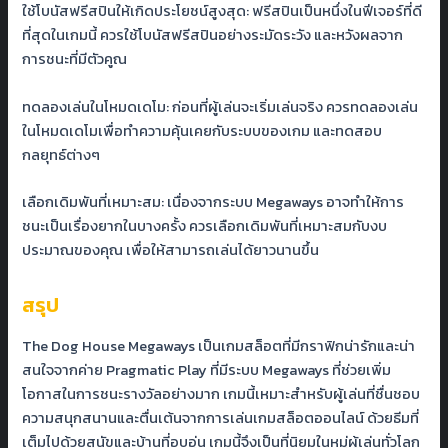
ใช้โบนัสฟรีสปินให้เกิดประโยชน์สูงสุด: ฟรีสปินเป็นหนึ่งในฟีเจอร์ที่ดี
ที่สุดในเกมนี้ ควรใช้โบนัสฟรีสปินอย่างระมัดระวัง และหวังผลจาก
การชนะที่มีตัวคูณ
ทดลองเล่นในโหมดเดโม: ก่อนที่ผู้เล่นจะเริ่มเล่นจริง ควรทดลองเล่น
ในโหมดเดโมเพื่อทำความคุ้นเคยกับระบบของเกม และทดสอบ
กลยุทธ์ต่างๆ
เลือกเดิมพันที่เหมาะสม: เนื่องจากระบบ Megaways อาจทำให้การ
ชนะเป็นเรื่องยากในบางครั้ง ควรเลือกเดิมพันที่เหมาะสมกับงบ
ประมาณของคุณ เพื่อให้สามารถเล่นได้ยาวนานขึ้น
สรุป
The Dog House Megaways เป็นเกมสล็อตที่มีกราฟิกน่ารักและน่า
สนใจจากค่าย Pragmatic Play ที่มีระบบ Megaways ที่ช่วยเพิ่ม
โอกาสในการชนะรางวัลอย่างมาก เกมนี้เหมาะสำหรับผู้เล่นที่ชื่นชอบ
ความสนุกสนานและตื่นเต้นจากการเล่นเกมสล็อตออนไลน์ ด้วยธีมที่
เต็มไปด้วยสุนัขและบ้านที่อบอุ่น เกมนี้จึงเป็นที่นิยมในหมู่ผู้เล่นทั่วโลก