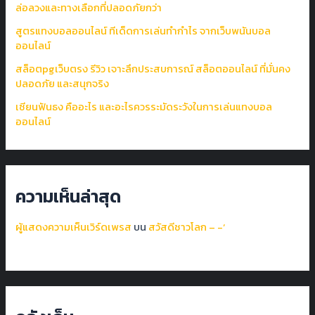
ล่อลวงและทางเลือกที่ปลอดภัยกว่า
สูตรแทงบอลออนไลน์ ทีเด็ดการเล่นทำกำไร จากเว็บพนันบอล
ออนไลน์
สล็อตpgเว็บตรง รีวิว เจาะลึกประสบการณ์ สล็อตออนไลน์ ที่มั่นคง
ปลอดภัย และสนุกจริง
เซียนฟันธง คืออะไร และอะไรควรระมัดระวังในการเล่นแทงบอล
ออนไลน์
ความเห็นล่าสุด
ผู้แสดงความเห็นเวิร์ดเพรส
บน
สวัสดีชาวโลก – -‘