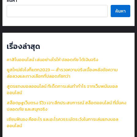
ค้นหา
ค้นหา
เรื่องล่าสุด
คาสิโนออนไลน์ เล่นอย่างไรให้ ปลอดภัย ได้เงินจริง
ยูสใหม่ยังไงก็แตก2023 — สำรวจความจริงเบื้องหลังข้อความ
ล่อลวงและทางเลือกที่ปลอดภัยกว่า
สูตรแทงบอลออนไลน์ ทีเด็ดการเล่นทำกำไร จากเว็บพนันบอล
ออนไลน์
สล็อตpgเว็บตรง รีวิว เจาะลึกประสบการณ์ สล็อตออนไลน์ ที่มั่นคง
ปลอดภัย และสนุกจริง
เซียนฟันธง คืออะไร และอะไรควรระมัดระวังในการเล่นแทงบอล
ออนไลน์