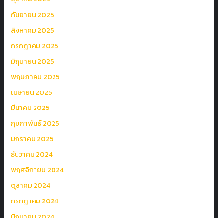
กันยายน 2025
สิงหาคม 2025
กรกฎาคม 2025
มิถุนายน 2025
พฤษภาคม 2025
เมษายน 2025
มีนาคม 2025
กุมภาพันธ์ 2025
มกราคม 2025
ธันวาคม 2024
พฤศจิกายน 2024
ตุลาคม 2024
กรกฎาคม 2024
มิถุนายน 2024