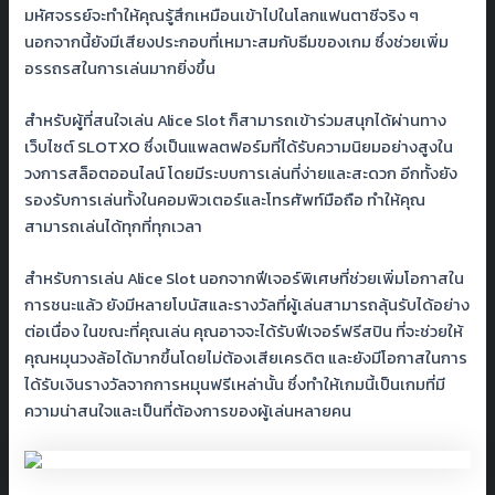
มหัศจรรย์จะทำให้คุณรู้สึกเหมือนเข้าไปในโลกแฟนตาซีจริง ๆ
นอกจากนี้ยังมีเสียงประกอบที่เหมาะสมกับธีมของเกม ซึ่งช่วยเพิ่ม
อรรถรสในการเล่นมากยิ่งขึ้น
สำหรับผู้ที่สนใจเล่น Alice Slot ก็สามารถเข้าร่วมสนุกได้ผ่านทาง
เว็บไซต์ SLOTXO ซึ่งเป็นแพลตฟอร์มที่ได้รับความนิยมอย่างสูงใน
วงการสล็อตออนไลน์ โดยมีระบบการเล่นที่ง่ายและสะดวก อีกทั้งยัง
รองรับการเล่นทั้งในคอมพิวเตอร์และโทรศัพท์มือถือ ทำให้คุณ
สามารถเล่นได้ทุกที่ทุกเวลา
สำหรับการเล่น Alice Slot นอกจากฟีเจอร์พิเศษที่ช่วยเพิ่มโอกาสใน
การชนะแล้ว ยังมีหลายโบนัสและรางวัลที่ผู้เล่นสามารถลุ้นรับได้อย่าง
ต่อเนื่อง ในขณะที่คุณเล่น คุณอาจจะได้รับฟีเจอร์ฟรีสปิน ที่จะช่วยให้
คุณหมุนวงล้อได้มากขึ้นโดยไม่ต้องเสียเครดิต และยังมีโอกาสในการ
ได้รับเงินรางวัลจากการหมุนฟรีเหล่านั้น ซึ่งทำให้เกมนี้เป็นเกมที่มี
ความน่าสนใจและเป็นที่ต้องการของผู้เล่นหลายคน