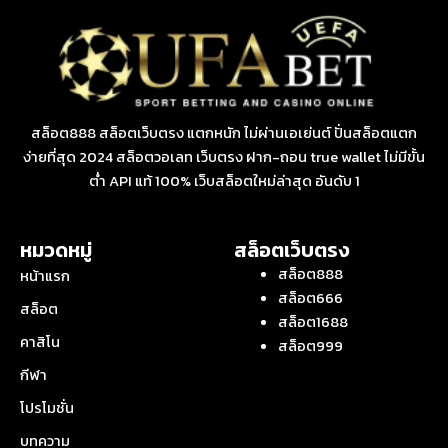
สล็อต888 สล็อตเว็บตรง แตกหนัก ไม่ผ่านเอเย่นต์ ปั่นสล็อตแตก
ง่ายที่สุด 2024 สล็อตวอเลท เว็บตรง ฝาก-ถอน true wallet ไม่มีขั้น
ต่ำ API แท้ 100% เว็บสล็อตใหม่ล่าสุด อันดับ 1
หมวดหมู่
สล็อตเว็บตรง
สล็อต888
หน้าแรก
สล็อต666
สล็อต
สล็อต1688
คาสิโน
สล็อต999
กีฬา
โปรโมชั่น
บทความ