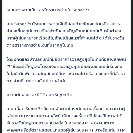
ระบบการจ่ายเงินและอัตราการจ่ายใน Super 7s
เกม Super 7s มีระบบการจ่ายเงินที่ค่อนข้างชัดเจน โดยอัตราการ
จ่ายจะขึ้นอยู่กับการเรียงลำดับของสัญลักษณ์ในไลน์เดิมพันต่างๆ
หากผู้เล่นสามารถเรียงสัญลักษณ์ในแนวที่กำหนดได้ จะได้รับรางวัล
ตามตารางการจ่ายเงินที่ปรากฏในเกม
โดยปกติแล้ว สัญลักษณ์ที่มีอัตราการจ่ายสูงสุดในเกมคือสัญลักษณ์
“7” ซึ่งจะทำให้ผู้เล่นได้รับเงินรางวัลสูงสุดเมื่อสัญลักษณ์นี้เรียงกัน
ในไลน์เดิมพัน ส่วนสัญลักษณ์อื่นๆ เช่น ผลไม้ หรือแท่งทอง ก็มีอัตรา
การจ่ายที่แตกต่างกันไปตามลำดับ
ความผันผวนและ RTP ของ Super 7s
เกมสล็อต Super 7s มีความผันผวนในระดับกลาง ซึ่งหมายความว่าผู้
เล่นจะสามารถคาดเดาผลลัพธ์ได้ในบางครั้ง แต่ก็ยังคงมีโอกาสได้
รับรางวัลใหญ่จากการหมุนวงล้อ ในส่วนของ RTP (Return to
Player) หรืออัตราผลตอบแทนต่อผู้เล่น Super 7s มาพร้อมกับ RTP