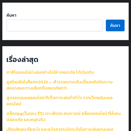
ค้นหา
ค้นหา
เรื่องล่าสุด
คาสิโนออนไลน์ เล่นอย่างไรให้ ปลอดภัย ได้เงินจริง
ยูสใหม่ยังไงก็แตก2023 — สำรวจความจริงเบื้องหลังข้อความ
ล่อลวงและทางเลือกที่ปลอดภัยกว่า
สูตรแทงบอลออนไลน์ ทีเด็ดการเล่นทำกำไร จากเว็บพนันบอล
ออนไลน์
สล็อตpgเว็บตรง รีวิว เจาะลึกประสบการณ์ สล็อตออนไลน์ ที่มั่นคง
ปลอดภัย และสนุกจริง
เซียนฟันธง คืออะไร และอะไรควรระมัดระวังในการเล่นแทงบอล