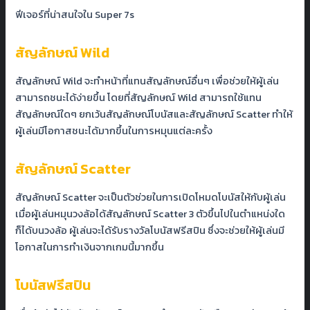
ฟีเจอร์ที่น่าสนใจใน Super 7s
สัญลักษณ์ Wild
สัญลักษณ์ Wild จะทำหน้าที่แทนสัญลักษณ์อื่นๆ เพื่อช่วยให้ผู้เล่น
สามารถชนะได้ง่ายขึ้น โดยที่สัญลักษณ์ Wild สามารถใช้แทน
สัญลักษณ์ใดๆ ยกเว้นสัญลักษณ์โบนัสและสัญลักษณ์ Scatter ทำให้
ผู้เล่นมีโอกาสชนะได้มากขึ้นในการหมุนแต่ละครั้ง
สัญลักษณ์ Scatter
สัญลักษณ์ Scatter จะเป็นตัวช่วยในการเปิดโหมดโบนัสให้กับผู้เล่น
เมื่อผู้เล่นหมุนวงล้อได้สัญลักษณ์ Scatter 3 ตัวขึ้นไปในตำแหน่งใด
ก็ได้บนวงล้อ ผู้เล่นจะได้รับรางวัลโบนัสฟรีสปิน ซึ่งจะช่วยให้ผู้เล่นมี
โอกาสในการทำเงินจากเกมนี้มากขึ้น
โบนัสฟรีสปิน