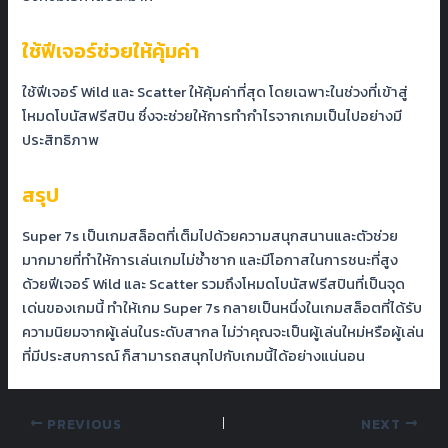
ใช้ฟีเจอร์ช่วยให้คุ้มค่า
ใช้ฟีเจอร์ Wild และ Scatter ให้คุ้มค่าที่สุด โดยเฉพาะในช่วงที่เข้าสู่
โหมดโบนัสฟรีสปิน ซึ่งจะช่วยให้การทำกำไรจากเกมเป็นไปอย่างมี
ประสิทธิภาพ
สรุป
Super 7s เป็นเกมสล็อตที่เต็มไปด้วยความสนุกสนานและตัวช่วย
มากมายที่ทำให้การเล่นเกมไม่ซ้ำซาก และมีโอกาสในการชนะที่สูง
ด้วยฟีเจอร์ Wild และ Scatter รวมถึงโหมดโบนัสฟรีสปินที่เป็นจุด
เด่นของเกมนี้ ทำให้เกม Super 7s กลายเป็นหนึ่งในเกมสล็อตที่ได้รับ
ความนิยมจากผู้เล่นในระดับสากล ไม่ว่าคุณจะเป็นผู้เล่นใหม่หรือผู้เล่น
ที่มีประสบการณ์ ก็สามารถสนุกไปกับเกมนี้ได้อย่างแน่นอน
PREVIOUS
NEXT