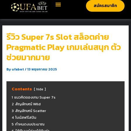
Skip
Post
Menu
สมัครสมาชิก
to
navigation
content
รีวิว Super 7s Slot สล็อตค่าย
Pragmatic Play เกมเล่นสนุก ตัว
ช่วยมากมาย
By
ufabet
/
13 พฤษภาคม 2025
Contents
hide
1
แนวคิดของเกม Super 7s
2
สัญลักษณ์ Wild
3
สัญลักษณ์ Scatter
4
โบนัสฟรีสปิน
5
กำหนดงบประมาณ
6
ใช้ฟีเจอร์ช่วยให้คุ้มค่า