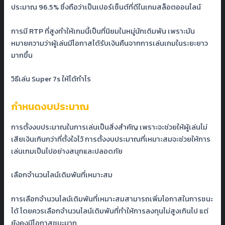
ประมาณ 96.5% ซึ่งถือว่าเป็นเปอร์เซ็นต์ที่ดีในเกมสล็อตออนไลน์
การมี RTP ที่สูงทำให้เกมนี้เป็นที่นิยมในหมู่นักเดิมพัน เพราะมัน
หมายความว่าผู้เล่นมีโอกาสได้รับเงินคืนจากการเล่นเกมในระยะยาว
มากขึ้น
วิธีเล่น Super 7s ให้ได้กำไร
กำหนดงบประมาณ
การตั้งงบประมาณในการเล่นเป็นสิ่งสำคัญ เพราะจะช่วยให้ผู้เล่นไม่
เสียเงินเกินกว่าที่ตั้งใจไว้ การตั้งงบประมาณที่เหมาะสมจะช่วยให้การ
เล่นเกมเป็นไปอย่างสนุกและปลอดภัย
เลือกจำนวนไลน์เดิมพันที่เหมาะสม
การเลือกจำนวนไลน์เดิมพันที่เหมาะสมสามารถเพิ่มโอกาสในการชนะ
ได้ โดยควรเลือกจำนวนไลน์เดิมพันที่ทำให้การลงทุนไม่สูงเกินไป แต่
ยังคงมีโอกาสชนะมาก