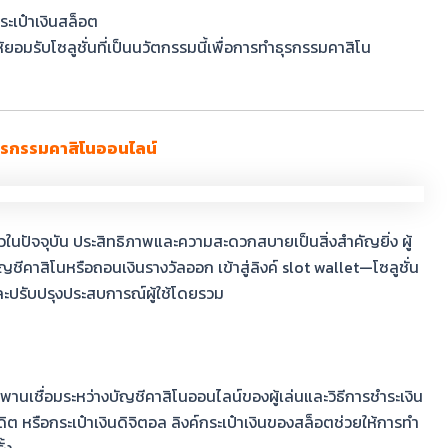
ะเป๋าเงินสล็อต
ห้ยอมรับโซลูชั่นที่เป็นนวัตกรรมนี้เพื่อการทำธุรกรรมคาสิโน
ุรกรรมคาสิโนออนไลน์
ในปัจจุบัน ประสิทธิภาพและความสะดวกสบายเป็นสิ่งสำคัญยิ่ง ผู้
ัญชีคาสิโนหรือถอนเงินรางวัลออก เข้าสู่ลิงค์ slot wallet—โซลูชั่น
และปรับปรุงประสบการณ์ผู้ใช้โดยรวม
ะพานเชื่อมระหว่างบัญชีคาสิโนออนไลน์ของผู้เล่นและวิธีการชำระเงิน
ิต หรือกระเป๋าเงินดิจิตอล ลิงค์กระเป๋าเงินของสล็อตช่วยให้การทำ
้ง