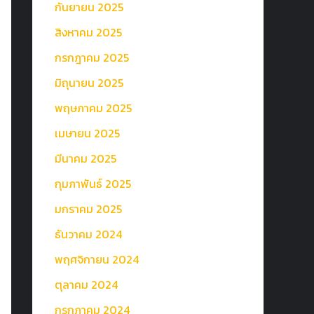
กันยายน 2025
สิงหาคม 2025
กรกฎาคม 2025
มิถุนายน 2025
พฤษภาคม 2025
เมษายน 2025
มีนาคม 2025
กุมภาพันธ์ 2025
มกราคม 2025
ธันวาคม 2024
พฤศจิกายน 2024
ตุลาคม 2024
กรกฎาคม 2024