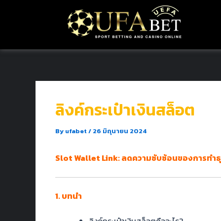
Skip
Post
to
navigation
content
ลิงค์กระเป๋าเงินสล็อต
By
ufabet
/
26 มิถุนายน 2024
Slot Wallet Link: ลดความซับซ้อนของการทำธ
1. บทนำ