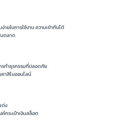
ง่ายในการใช้งาน ความเข้ากันได้
ยมในตลาด
การทำธุรกรรมที่ปลอดภัย
นคาสิโนออนไลน์
แต่ง
งค์กระเป๋าเงินสล็อต