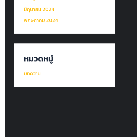
มิถุนายน 2024
พฤษภาคม 2024
หมวดหมู่
บทความ