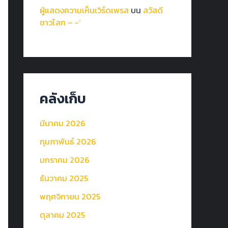
ผู้แสดงความเห็นเวิร์ดเพรส
บน
สวัสดี
ชาวโลก – -‘
คลังเก็บ
มีนาคม 2026
กุมภาพันธ์ 2026
มกราคม 2026
ธันวาคม 2025
พฤศจิกายน 2025
ตุลาคม 2025