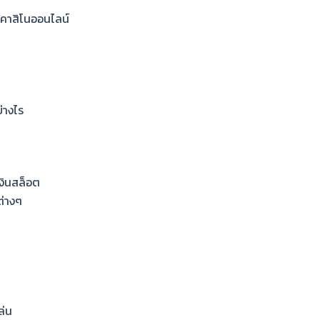
นคาสิโนออนไลน์
่างไร
เงินสล็อต
่างๆ
ล่น