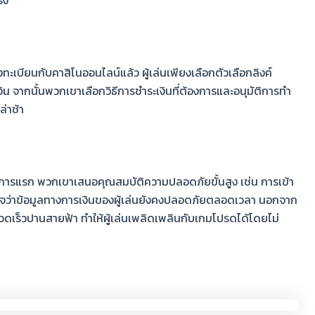
งทะเบียนกับคาสิโนออนไลน์แล้ว ผู้เล่นเพียงเลือกตัวเลือกลิงค์
น จากนั้นพวกเขาเลือกวิธีการชำระเงินที่ต้องการและอนุมัติการทำ
ล่าช้า
ระการแรก พวกเขาเสนอคุณสมบัติความปลอดภัยขั้นสูง เช่น การเข้า
่นใจว่าข้อมูลทางการเงินของผู้เล่นยังคงปลอดภัยตลอดเวลา นอกจาก
ังรวดเร็วปานสายฟ้า ทำให้ผู้เล่นเพลิดเพลินกับเกมโปรดได้โดยไม่