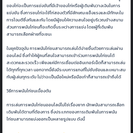
ของไก่จะเป็นการแข่งขันที่มีเจ้าของไก่หรือผู้เดิมพันวางเงินในการ
แข่งขัน ซึ่งการชนไก่จะใช้ไก่สองตัวที่มีลักษณะแข็งแรงและมีทักษะใน
การโจมตีซึ่งกันและกัน โดยมีผู้ชมให้ความสนใจอยู่บริเวณข้างสนาม
ส่วนการพนันไก่ชนก็จะเกิดขึ้นระหว่างการแข่ง โดยผู้ที่เดิมพัน
สามารถเลือกฝ่ายที่จะชนะ
ในยุคปัจจุบัน การพนันไก่ชนสามารถเล่นได้ง่ายขึ้นด้วยการเล่นผ่าน
ออนไลน์ ซึ่งทำให้ผู้คนที่สนใจสามารถเข้าร่วมการพนันไก่ชนได้
สะดวกและรวดเร็ว เพียงแค่มีการเชื่อมต่ออินเทอร์เน็ตก็สามารถเล่น
ได้ทุกที่ทุกเวลา นอกจากนี้ยังมีระบบการแทงที่ไม่ซับซ้อนและเหมาะสม
กับผู้เล่นทุกระดับ ไม่ว่าจะเป็นมือใหม่หรือมือเก๋าก็สามารถเข้าถึงได้
วิธีการพนันไก่ชนเบื้องต้น
การเล่นการพนันไก่ชนออนไลน์ไม่ใช่เรื่องยาก นักพนันสามารถเลือก
เดิมพันได้ตามที่ต้องการ ซึ่งประเภทของการเดิมพันในการพนัน
ไก่ชนสามารถแบ่งออกเป็นหลายรูปแบบ ดังนี้