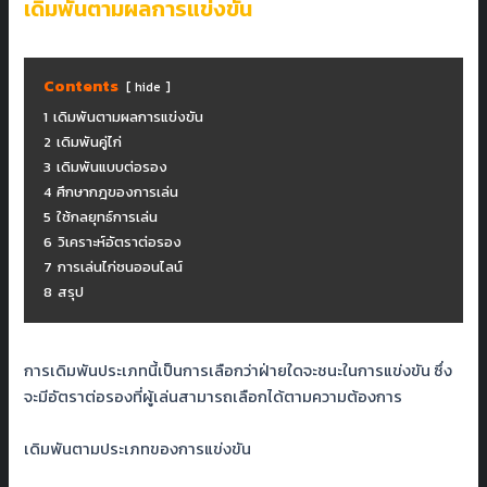
เดิมพันตามผลการแข่งขัน
Contents
hide
1
เดิมพันตามผลการแข่งขัน
2
เดิมพันคู่ไก่
3
เดิมพันแบบต่อรอง
4
ศึกษากฎของการเล่น
5
ใช้กลยุทธ์การเล่น
6
วิเคราะห์อัตราต่อรอง
7
การเล่นไก่ชนออนไลน์
8
สรุป
การเดิมพันประเภทนี้เป็นการเลือกว่าฝ่ายใดจะชนะในการแข่งขัน ซึ่ง
จะมีอัตราต่อรองที่ผู้เล่นสามารถเลือกได้ตามความต้องการ
เดิมพันตามประเภทของการแข่งขัน