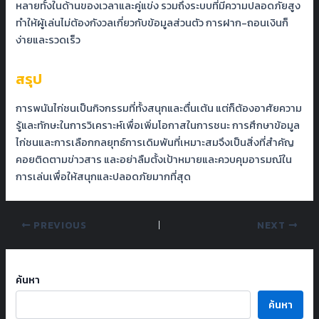
หลายทั้งในด้านของเวลาและคู่แข่ง รวมถึงระบบที่มีความปลอดภัยสูง
ทำให้ผู้เล่นไม่ต้องกังวลเกี่ยวกับข้อมูลส่วนตัว การฝาก-ถอนเงินก็
ง่ายและรวดเร็ว
สรุป
การพนันไก่ชนเป็นกิจกรรมที่ทั้งสนุกและตื่นเต้น แต่ก็ต้องอาศัยความ
รู้และทักษะในการวิเคราะห์เพื่อเพิ่มโอกาสในการชนะ การศึกษาข้อมูล
ไก่ชนและการเลือกกลยุทธ์การเดิมพันที่เหมาะสมจึงเป็นสิ่งที่สำคัญ
คอยติดตามข่าวสาร และอย่าลืมตั้งเป้าหมายและควบคุมอารมณ์ใน
การเล่นเพื่อให้สนุกและปลอดภัยมากที่สุด
PREVIOUS
NEXT
ค้นหา
ค้นหา