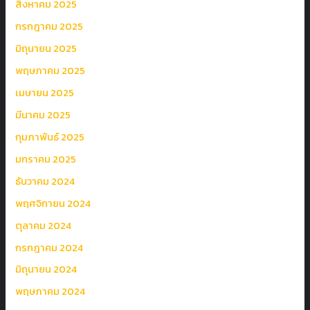
สิงหาคม 2025
กรกฎาคม 2025
มิถุนายน 2025
พฤษภาคม 2025
เมษายน 2025
มีนาคม 2025
กุมภาพันธ์ 2025
มกราคม 2025
ธันวาคม 2024
พฤศจิกายน 2024
ตุลาคม 2024
กรกฎาคม 2024
มิถุนายน 2024
พฤษภาคม 2024