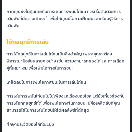
หากคุณยังไม่คุ้นเคยกับการเล่นการพนันไก่ชน ควรเริ่มต้นด้วยการ
เดิมพันที่มีความเสี่ยงต่ำ เพื่อให้คุณมีโอกาสฝึกฝนและเรียนรู้วิธีการ
เดิมพัน
ใช้กลยุทธ์การเล่น
การใช้กลยุทธ์ในการเล่นไก่ชนเป็นสิ่งสำคัญ เพราะคุณจะต้อง
พิจารณาปัจจัยหลายๆ อย่าง เช่น ความสามารถของไก่ และการเลือก
คู่ที่เหมาะสม เพื่อเพิ่มโอกาสในการชนะ
เคล็ดลับในการเพิ่มโอกาสชนะในการเล่นไก่ชน
การเล่นการพนันไก่ชนไม่ใช่เพียงแค่เรื่องของโชค แต่ยังเกี่ยวข้องกับ
การเลือกกลยุทธ์ที่ดี เพื่อเพิ่มโอกาสในการชนะ นี่คือเคล็ดลับที่คุณ
สามารถใช้ในการเล่นไก่ชนให้ได้ผลลัพธ์ที่ดีที่สุด
ศึกษาประวัติของไก่ที่จะแข่ง