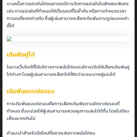
บางครั้งการแข่งขันไก่ชนอาจจะมีการจัดการแข่งขันในลักษณะพิเศษ
เช่น การแข่งขันที่กำหนดให้เป็นรอบที่ไม่ซ้ำกัน หรือการกำหนดเวลา
การชนที่แตกต่างกัน ซึ่งผู้เล่นสามารถเลือกเดิมพันตามรูปแบบเหล่า
นี้ได้
เดิมพันคู่ไก่
ในบางเว็บไซต์ที่ให้บริการการพนันไก่ชนจะมีการเปิดให้เลือกเดิมพันคู่
ไก่ต่างๆ โดยผู้เล่นสามารถเลือกไก่ที่คิดว่าจะชนะจากคู่แข่งได้
เดิมพันแบบต่อรอง
การเดิมพันแบบต่อรองคือการเลือกเดิมพันตามอัตราต่อรองที่
กำหนด ซึ่งจะช่วยให้ผู้เล่นสามารถควบคุมการเล่นได้ดีขึ้น โดยไม่ต้อง
เสี่ยงมากเกินไป
คำแนะนำสำหรับมือใหม่ที่อยากเล่นการพนันไก่ชน