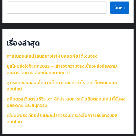
ค้นหา
เรื่องล่าสุด
คาสิโนออนไลน์ เล่นอย่างไรให้ ปลอดภัย ได้เงินจริง
ยูสใหม่ยังไงก็แตก2023 — สำรวจความจริงเบื้องหลังข้อความ
ล่อลวงและทางเลือกที่ปลอดภัยกว่า
สูตรแทงบอลออนไลน์ ทีเด็ดการเล่นทำกำไร จากเว็บพนันบอล
ออนไลน์
สล็อตpgเว็บตรง รีวิว เจาะลึกประสบการณ์ สล็อตออนไลน์ ที่มั่นคง
ปลอดภัย และสนุกจริง
เซียนฟันธง คืออะไร และอะไรควรระมัดระวังในการเล่นแทงบอล
ออนไลน์