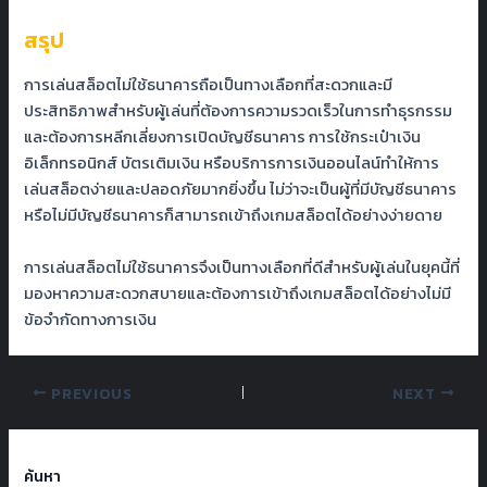
สรุป
การเล่นสล็อตไม่ใช้ธนาคารถือเป็นทางเลือกที่สะดวกและมี
ประสิทธิภาพสำหรับผู้เล่นที่ต้องการความรวดเร็วในการทำธุรกรรม
และต้องการหลีกเลี่ยงการเปิดบัญชีธนาคาร การใช้กระเป๋าเงิน
อิเล็กทรอนิกส์ บัตรเติมเงิน หรือบริการการเงินออนไลน์ทำให้การ
เล่นสล็อตง่ายและปลอดภัยมากยิ่งขึ้น ไม่ว่าจะเป็นผู้ที่มีบัญชีธนาคาร
หรือไม่มีบัญชีธนาคารก็สามารถเข้าถึงเกมสล็อตได้อย่างง่ายดาย
การเล่นสล็อตไม่ใช้ธนาคารจึงเป็นทางเลือกที่ดีสำหรับผู้เล่นในยุคนี้ที่
มองหาความสะดวกสบายและต้องการเข้าถึงเกมสล็อตได้อย่างไม่มี
ข้อจำกัดทางการเงิน
PREVIOUS
NEXT
ค้นหา