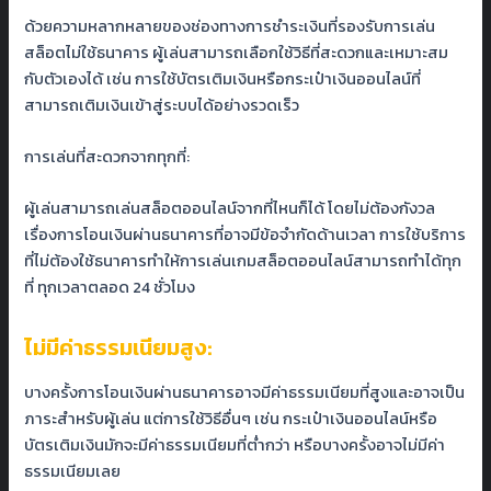
ด้วยความหลากหลายของช่องทางการชำระเงินที่รองรับการเล่น
สล็อตไม่ใช้ธนาคาร ผู้เล่นสามารถเลือกใช้วิธีที่สะดวกและเหมาะสม
กับตัวเองได้ เช่น การใช้บัตรเติมเงินหรือกระเป๋าเงินออนไลน์ที่
สามารถเติมเงินเข้าสู่ระบบได้อย่างรวดเร็ว
การเล่นที่สะดวกจากทุกที่:
ผู้เล่นสามารถเล่นสล็อตออนไลน์จากที่ไหนก็ได้ โดยไม่ต้องกังวล
เรื่องการโอนเงินผ่านธนาคารที่อาจมีข้อจำกัดด้านเวลา การใช้บริการ
ที่ไม่ต้องใช้ธนาคารทำให้การเล่นเกมสล็อตออนไลน์สามารถทำได้ทุก
ที่ ทุกเวลาตลอด 24 ชั่วโมง
ไม่มีค่าธรรมเนียมสูง:
บางครั้งการโอนเงินผ่านธนาคารอาจมีค่าธรรมเนียมที่สูงและอาจเป็น
ภาระสำหรับผู้เล่น แต่การใช้วิธีอื่นๆ เช่น กระเป๋าเงินออนไลน์หรือ
บัตรเติมเงินมักจะมีค่าธรรมเนียมที่ต่ำกว่า หรือบางครั้งอาจไม่มีค่า
ธรรมเนียมเลย