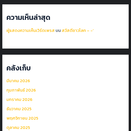
ความเห็นล่าสุด
ผู้แสดงความเห็นเวิร์ดเพรส
บน
สวัสดีชาวโลก – -‘
คลังเก็บ
มีนาคม 2026
กุมภาพันธ์ 2026
มกราคม 2026
ธันวาคม 2025
พฤศจิกายน 2025
ตุลาคม 2025