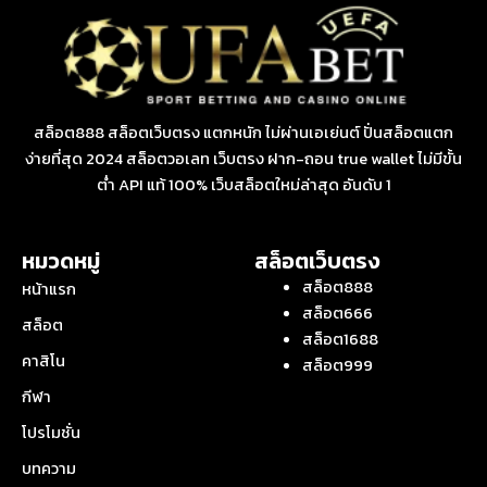
สล็อต888 สล็อตเว็บตรง แตกหนัก ไม่ผ่านเอเย่นต์ ปั่นสล็อตแตก
ง่ายที่สุด 2024 สล็อตวอเลท เว็บตรง ฝาก-ถอน true wallet ไม่มีขั้น
ต่ำ API แท้ 100% เว็บสล็อตใหม่ล่าสุด อันดับ 1
หมวดหมู่
สล็อตเว็บตรง
สล็อต888
หน้าแรก
สล็อต666
สล็อต
สล็อต1688
คาสิโน
สล็อต999
กีฬา
โปรโมชั่น
บทความ