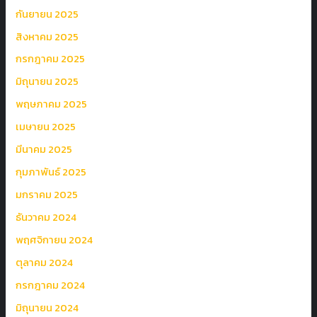
กันยายน 2025
สิงหาคม 2025
กรกฎาคม 2025
มิถุนายน 2025
พฤษภาคม 2025
เมษายน 2025
มีนาคม 2025
กุมภาพันธ์ 2025
มกราคม 2025
ธันวาคม 2024
พฤศจิกายน 2024
ตุลาคม 2024
กรกฎาคม 2024
มิถุนายน 2024