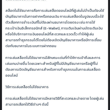
สล็อตไม่ใช้ธนาคารคือการเล่นสล็อตออนไลน์ที่ผู้เล่นไม่จำเป็นต้องใช้
บัญชีธนาคารในการฝากหรือถอนเงิน การเล่นสล็อตในรูปแบบนี้จะใช้
ตัวเลือกการชำระเงินที่ไม่ต้องผ่านธนาคารโดยตรง เช่น การใช้
กระเป๋าเงินอิเล็กทรอนิกส์ (E-Wallet), การเติมเงินผ่านบัตรเติมเงิน
หรือใช้บริการการเงินออนไลน์ที่สะดวกและรวดเร็ว ทำให้ผู้เล่น
สามารถทำธุรกรรมได้โดยไม่ต้องเปิดบัญชีธนาคารหรือมีการเชื่อม
ต่อกับธนาคารในระบบการฝากถอน
การเล่นสล็อตไม่ใช้ธนาคารมีลักษณะเด่นที่ทำให้การเข้าถึงและการ
เล่นเกมง่ายขึ้น โดยเฉพาะสำหรับผู้ที่ไม่มีบัญชีธนาคารหรือผู้ที่ไม่
ต้องการเปิดบัญชีธนาคารสำหรับการทำธุรกรรมในการเล่นสล็อต
ออนไลน์
วิธีการเล่นสล็อตไม่ใช้ธนาคาร
การเล่นสล็อตไม่ใช้ธนาคารมีหลายวิธีที่สะดวกและง่ายดาย โดยผู้เล่น
สามารถเลือกใช้วิธีต่างๆ ดังนี้