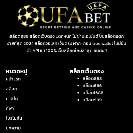
สล็อต888 สล็อตเว็บตรง แตกหนัก ไม่ผ่านเอเย่นต์ ปั่นสล็อตแตก
ง่ายที่สุด 2024 สล็อตวอเลท เว็บตรง ฝาก-ถอน true wallet ไม่มีขั้น
ต่ำ API แท้ 100% เว็บสล็อตใหม่ล่าสุด อันดับ 1
หมวดหมู่
สล็อตเว็บตรง
สล็อต888
หน้าแรก
สล็อต666
สล็อต
สล็อต1688
คาสิโน
สล็อต999
กีฬา
โปรโมชั่น
บทความ