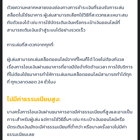
ด้วยความหลากหลายของช่องทางการชำระเงินที่รองรับการเล่น
สล็อตไม่ใช้ธนาคาร ผู้เล่นสามารถเลือกใช้วิธีที่สะดวกและเหมาะสม
กับตัวเองได้ เช่น การใช้บัตรเติมเงินหรือกระเป๋าเงินออนไลน์ที่
สามารถเติมเงินเข้าสู่ระบบได้อย่างรวดเร็ว
การเล่นที่สะดวกจากทุกที่:
ผู้เล่นสามารถเล่นสล็อตออนไลน์จากที่ไหนก็ได้ โดยไม่ต้องกังวล
เรื่องการโอนเงินผ่านธนาคารที่อาจมีข้อจำกัดด้านเวลา การใช้บริการ
ที่ไม่ต้องใช้ธนาคารทำให้การเล่นเกมสล็อตออนไลน์สามารถทำได้ทุก
ที่ ทุกเวลาตลอด 24 ชั่วโมง
ไม่มีค่าธรรมเนียมสูง:
บางครั้งการโอนเงินผ่านธนาคารอาจมีค่าธรรมเนียมที่สูงและอาจเป็น
ภาระสำหรับผู้เล่น แต่การใช้วิธีอื่นๆ เช่น กระเป๋าเงินออนไลน์หรือ
บัตรเติมเงินมักจะมีค่าธรรมเนียมที่ต่ำกว่า หรือบางครั้งอาจไม่มีค่า
ธรรมเนียมเลย