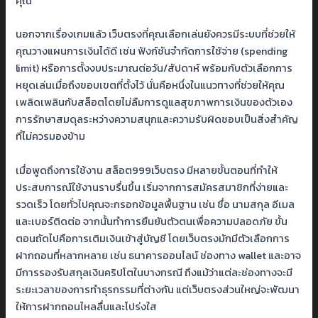
คุณ
นอกจากเรื่องเกมแล้ว เว็บตรงที่คุณเลือกเล่นยังควรมีระบบที่ช่วยให้
คุณวางแผนการเงินได้ดี เช่น ฟังก์ชันจำกัดการใช้จ่าย (spending
limit) หรือการตั้งงบประมาณต่อวัน/สัปดาห์ พร้อมกับตัวเลือกการ
หยุดเล่นเมื่อถึงขอบเขตที่ตั้งไว้ นั่นคือหนึ่งในแนวทางที่ช่วยให้คุณ
เพลิดเพลินกับสล็อตโดยไม่ลืมการดูแลสุขภาพการเงินของตัวเอง
การรักษาสมดุลระหว่างความสนุกและความรับผิดชอบเป็นสิ่งสำคัญ
ที่ไม่ควรมองข้าม
เมื่อพูดถึงการใช้งาน สล็อต999เว็บตรง มีหลายขั้นตอนที่ทำให้
ประสบการณ์ใช้งานราบรื่นขึ้น เริ่มจากการสมัครสมาชิกที่ง่ายและ
รวดเร็ว โดยทั่วไปคุณจะกรอกข้อมูลพื้นฐาน เช่น ชื่อ นามสกุล อีเมล
และเบอร์ติดต่อ จากนั้นทำการยืนยันตัวตนเพื่อความปลอดภัย ขั้น
ตอนถัดไปคือการเติมเงินเข้าสู่บัญชี โดยเว็บตรงมักมีตัวเลือกการ
ฝากถอนที่หลากหลาย เช่น ธนาคารออนไลน์ ช่องทาง wallet และอาจ
มีการรองรับสกุลเงินคริปโตในบางกรณี ถึงแม้ว่าแต่ละช่องทางจะมี
ระยะเวลาของการทำธุรกรรมที่ต่างกัน แต่เว็บตรงส่วนใหญ่จะพัฒนา
ให้การฝากถอนไหลลื่นและโปร่งใส