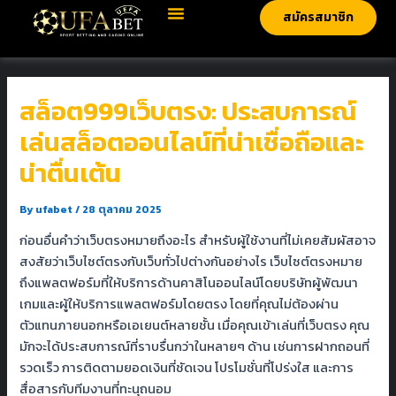
Skip
Post
Menu
สมัครสมาชิก
to
navigation
content
สล็อต999เว็บตรง: ประสบการณ์
เล่นสล็อตออนไลน์ที่น่าเชื่อถือและ
น่าตื่นเต้น
By
ufabet
/
28 ตุลาคม 2025
ก่อนอื่นคำว่าเว็บตรงหมายถึงอะไร สำหรับผู้ใช้งานที่ไม่เคยสัมผัสอาจ
สงสัยว่าเว็บไซต์ตรงกับเว็บทั่วไปต่างกันอย่างไร เว็บไซต์ตรงหมาย
ถึงแพลตฟอร์มที่ให้บริการด้านคาสิโนออนไลน์โดยบริษัทผู้พัฒนา
เกมและผู้ให้บริการแพลตฟอร์มโดยตรง โดยที่คุณไม่ต้องผ่าน
ตัวแทนภายนอกหรือเอเยนต์หลายชั้น เมื่อคุณเข้าเล่นที่เว็บตรง คุณ
มักจะได้ประสบการณ์ที่ราบรื่นกว่าในหลายๆ ด้าน เช่นการฝากถอนที่
รวดเร็ว การติดตามยอดเงินที่ชัดเจน โปรโมชั่นที่โปร่งใส และการ
สื่อสารกับทีมงานที่ทะนุถนอม