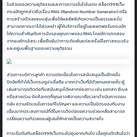
ในส่วนของความยุติธรรมและการความมั่นใจในเกม สล็อต999เว็บ
ตรงมักถูกกล่าวถึงเรื่อง RNG (Random Number Generator) หรือ
การสร้างตัวเลขแบบสุ่มเพื่อให้ผลลัพธ์เกิดความเป็นธรรมและไม่
สามารถคาดเดาได้ล่วงหน้า ผู้ให้บริการที่อยู่ในแพลตฟอร์มตรงมัก
ให้ความสำคัญกับการรับรองคุณภาพของ RNG โดยมีการทดสอบ
จากองค์กรอิสระ เพื่อยืนยันว่าการเดิมพันแต่ละครั้งมีโอกาสชนะจริง
และอยู่บนพื้นฐานของความยุติธรรม
ส่วนการบริการลูกค้า ความต่อเนื่องในการสนับสนุนเป็นอีกหนึ่ง
ปัจจัยที่ทำให้เว็บตรงดูน่าเชื่อถือ มากกว่าเว็บที่มีตัวแทนหลายชั้น ผู้
เล่นสามารถติดต่อทีมสนับสนุนได้หลากช่องทาง เช่น แชทสด อีเมล
หรือสายด่วน ข้อสังเกตที่คุณอาจพิจารณาคือเวลาดำเนินการตอบ
กลับ ความชัดเจนในการแก้ไขปัญหา และความเป็นมิตรของทีมงาน
เนื่องจากประสบการณ์ที่ดีในการติดต่อขอความช่วยเหลือสามารถ
เปลี่ยนความกังวลของผู้เล่นให้กลายเป็นความสบายใจ
การเริ่มต้นกับสล็อต999เว็บตรงไม่ยุ่งยากเกินไป เมื่อคุณตัดสินใจว่า