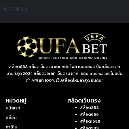
数据获取失败
สล็อต888 สล็อตเว็บตรง แตกหนัก ไม่ผ่านเอเย่นต์ ปั่นสล็อตแตก
ง่ายที่สุด 2024 สล็อตวอเลท เว็บตรง ฝาก-ถอน true wallet ไม่มีขั้น
ต่ำ API แท้ 100% เว็บสล็อตใหม่ล่าสุด อันดับ 1
หมวดหมู่
สล็อตเว็บตรง
สล็อต888
หน้าแรก
สล็อต666
สล็อต
สล็อต1688
คาสิโน
สล็อต999