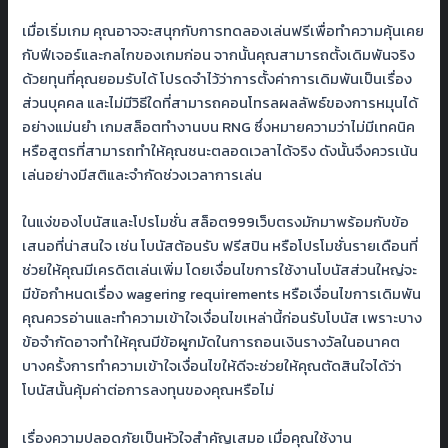
เมื่อเริ่มเกม คุณอาจจะสนุกกับการทดลองเล่นฟรีเพื่อทำความคุ้นเคย
กับฟีเจอร์และกลไกของเกมก่อน จากนั้นคุณสามารถตั้งเดิมพันจริง
ด้วยทุนที่คุณยอมรับได้ โปรดจำไว้ว่าการตั้งค่าการเดิมพันเป็นเรื่อง
ส่วนบุคคล และไม่มีวิธีใดที่สามารถคอนโทรลผลลัพธ์ของการหมุนได้
อย่างแม่นยำ เกมสล็อตทำงานบน RNG ซึ่งหมายความว่าไม่มีเทคนิค
หรือสูตรที่สามารถทำให้คุณชนะตลอดเวลาได้จริง ดังนั้นจึงควรเน้น
เล่นอย่างมีสติและจำกัดช่วงเวลาการเล่น
ในแง่ของโบนัสและโปรโมชั่น สล็อต999เว็บตรงมักมาพร้อมกับข้อ
เสนอที่น่าสนใจ เช่น โบนัสต้อนรับ ฟรีสปิน หรือโปรโมชั่นรายเดือนที่
ช่วยให้คุณมีเครดิตเล่นเพิ่ม โดยเงื่อนไขการใช้งานโบนัสส่วนใหญ่จะ
มีข้อกำหนดเรื่อง wagering requirements หรือเงื่อนไขการเดิมพัน
คุณควรอ่านและทำความเข้าใจเงื่อนไขเหล่านี้ก่อนรับโบนัส เพราะบาง
ข้อจำกัดอาจทำให้คุณมีข้อผูกมัดในการถอนเงินรางวัลในอนาคต
บางครั้งการทำความเข้าใจเงื่อนไขให้ดีจะช่วยให้คุณตัดสินใจได้ว่า
โบนัสนั้นคุ้มค่าต่อการลงทุนของคุณหรือไม่
เรื่องความปลอดภัยเป็นหัวใจสำคัญเสมอ เมื่อคุณใช้งาน