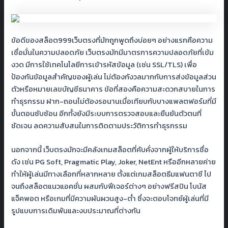
ข้อดีของสล็อต999เว็บตรงที่มักถูกพูดถึงบ่อยๆ อย่างแรกคือความ
เชื่อมั่นในความปลอดภัย เว็บตรงมักมีมาตรการความปลอดภัยที่เข้ม
งวด มีการใช้เทคโนโลยีการเข้ารหัสข้อมูล (เช่น SSL/TLS) เพื่อ
ป้องกันข้อมูลสำคัญของผู้เล่น ไม่ต้องกังวลมากกับการส่งข้อมูลส่วน
ตัวหรือหมายเลขบัญชีธนาคาร ข้อที่สองคือความสะดวกสบายในการ
ทำธุรกรรม ฝาก-ถอนไม่ต้องรอนานเมื่อเทียบกับบางแพลตฟอร์มที่มี
ขั้นตอนซับซ้อน อีกทั้งยังมีระบบการตรวจสอบและยืนยันตัวตนที่
ชัดเจน ลดความสับสนในการติดตามประวัติการทำธุรกรรม
นอกจากนี้ เว็บตรงมักจะมีคลังเกมสล็อตที่คับคั่งจากผู้ให้บริการชื่อ
ดัง เช่น PG Soft, Pragmatic Play, Joker, NetEnt หรืออีกหลายค่าย
ทำให้ผู้เล่นมีทางเลือกที่หลากหลาย ตั้งแต่เกมสล็อตธีมแฟนตาซี ไป
จนถึงสล็อตแนวแอคชั่น ผสมกับฟีเจอร์ต่างๆ อย่างฟรีสปิน โบนัส
แจ็คพอต หรือเกมที่มีความผันผวนสูง-ต่ำ ซึ่งจะตอบโจทย์ผู้เล่นที่มี
รูปแบบการเดิมพันและงบประมาณที่ต่างกัน