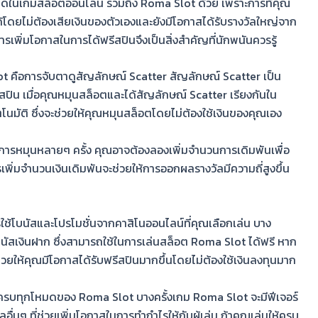
ี่สุดในเกมสล็อตออนไลน์ รวมถึง Roma Slot ด้วย เพราะการที่คุณ
โดยไม่ต้องเสียเงินของตัวเองและยังมีโอกาสได้รับรางวัลใหญ่จาก
การเพิ่มโอกาสในการได้ฟรีสปินจึงเป็นสิ่งสำคัญที่นักพนันควรรู้
Slot คือการจับตาดูสัญลักษณ์ Scatter สัญลักษณ์ Scatter เป็น
ีสปิน เมื่อคุณหมุนสล็อตและได้สัญลักษณ์ Scatter เรียงกันใน
ตโนมัติ ซึ่งจะช่วยให้คุณหมุนสล็อตโดยไม่ต้องใช้เงินของคุณเอง
นการหมุนหลายๆ ครั้ง คุณอาจต้องลองเพิ่มจำนวนการเดิมพันเพื่อ
พิ่มจำนวนเงินเดิมพันจะช่วยให้การออกผลรางวัลมีความถี่สูงขึ้น
ใช้โบนัสและโปรโมชั่นจากคาสิโนออนไลน์ที่คุณเลือกเล่น บาง
โบนัสเงินฝาก ซึ่งสามารถใช้ในการเล่นสล็อต Roma Slot ได้ฟรี หาก
ช่วยให้คุณมีโอกาสได้รับฟรีสปินมากขึ้นโดยไม่ต้องใช้เงินลงทุนมาก
ให้ครบทุกโหมดของ Roma Slot บางครั้งเกม Roma Slot จะมีฟีเจอร์
ื่นๆ ที่ช่วยเพิ่มโอกาสในการทำกำไรให้กับผู้เล่น ถ้าคุณเล่นให้ครบ