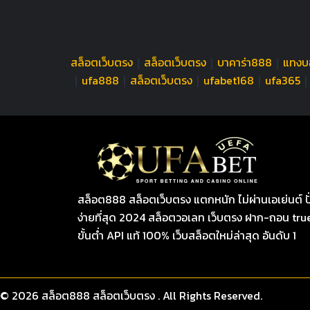
สล็อตเว็บตรง
｜
สล็อตเว็บตรง
｜
บาคาร่า888
｜
แทงบ
｜
ufa888
｜
สล็อตเว็บตรง
｜
ufabet168
｜
ufa365
สล็อต888 สล็อตเว็บตรง แตกหนัก ไม่ผ่านเอเย่นต์ 
ง่ายที่สุด 2024 สล็อตวอเลท เว็บตรง ฝาก-ถอน true 
ขั้นต่ำ API แท้ 100% เว็บสล็อตใหม่ล่าสุด อันดับ 1
© 2026 สล็อต888 สล็อตเว็บตรง . All Rights Reserved.