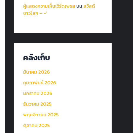
ผู้แสดงความเห็นเวิร์ดเพรส
บน
สวัสดี
ชาวโลก – -‘
คลังเก็บ
มีนาคม 2026
กุมภาพันธ์ 2026
มกราคม 2026
ธันวาคม 2025
พฤศจิกายน 2025
ตุลาคม 2025