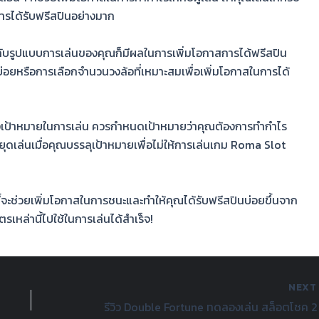
ารได้รับฟรีสปินอย่างมาก
มกับรูปแบบการเล่นของคุณก็มีผลในการเพิ่มโอกาสการได้ฟรีสปิน
บ่อยหรือการเลือกจำนวนวงล้อที่เหมาะสมเพื่อเพิ่มโอกาสในการได้
รตั้งเป้าหมายในการเล่น ควรกำหนดเป้าหมายว่าคุณต้องการทำกำไร
ยุดเล่นเมื่อคุณบรรลุเป้าหมายเพื่อไม่ให้การเล่นเกม Roma Slot
้จะช่วยเพิ่มโอกาสในการชนะและทำให้คุณได้รับฟรีสปินบ่อยขึ้นจาก
หล่านี้ไปใช้ในการเล่นได้สำเร็จ!
NEX