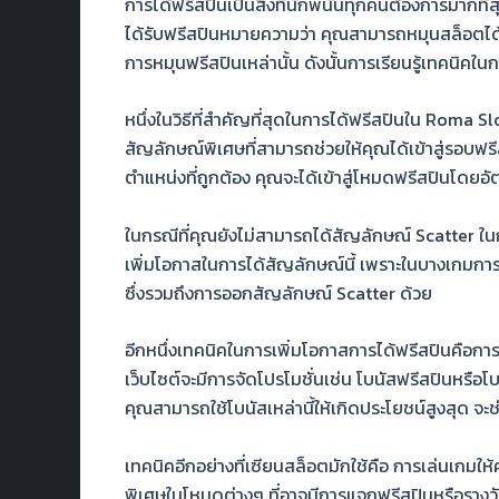
การได้ฟรีสปินเป็นสิ่งที่นักพนันทุกคนต้องการมากท
ได้รับฟรีสปินหมายความว่า คุณสามารถหมุนสล็อตได้
การหมุนฟรีสปินเหล่านั้น ดังนั้นการเรียนรู้เทคนิคใน
หนึ่งในวิธีที่สำคัญที่สุดในการได้ฟรีสปินใน Roma 
สัญลักษณ์พิเศษที่สามารถช่วยให้คุณได้เข้าสู่รอบฟร
ตำแหน่งที่ถูกต้อง คุณจะได้เข้าสู่โหมดฟรีสปินโดยอั
ในกรณีที่คุณยังไม่สามารถได้สัญลักษณ์ Scatter ใ
เพิ่มโอกาสในการได้สัญลักษณ์นี้ เพราะในบางเกมการเ
ซึ่งรวมถึงการออกสัญลักษณ์ Scatter ด้วย
อีกหนึ่งเทคนิคในการเพิ่มโอกาสการได้ฟรีสปินคือการ
เว็บไซต์จะมีการจัดโปรโมชั่นเช่น โบนัสฟรีสปินหรือ
คุณสามารถใช้โบนัสเหล่านี้ให้เกิดประโยชน์สูงสุด จะ
เทคนิคอีกอย่างที่เซียนสล็อตมักใช้คือ การเล่นเกม
พิเศษในโหมดต่างๆ ที่อาจมีการแจกฟรีสปินหรือรางวัลอ