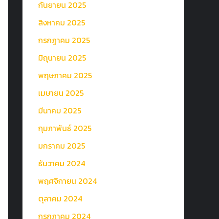
กันยายน 2025
สิงหาคม 2025
กรกฎาคม 2025
มิถุนายน 2025
พฤษภาคม 2025
เมษายน 2025
มีนาคม 2025
กุมภาพันธ์ 2025
มกราคม 2025
ธันวาคม 2024
พฤศจิกายน 2024
ตุลาคม 2024
กรกฎาคม 2024