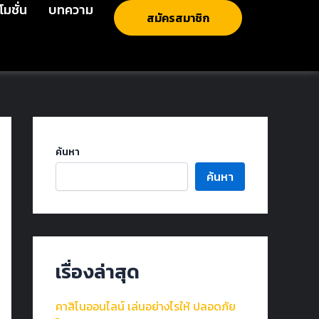
โมชั่น
บทความ
สมัครสมาชิก
ค้นหา
ค้นหา
เรื่องล่าสุด
คาสิโนออนไลน์ เล่นอย่างไรให้ ปลอดภัย