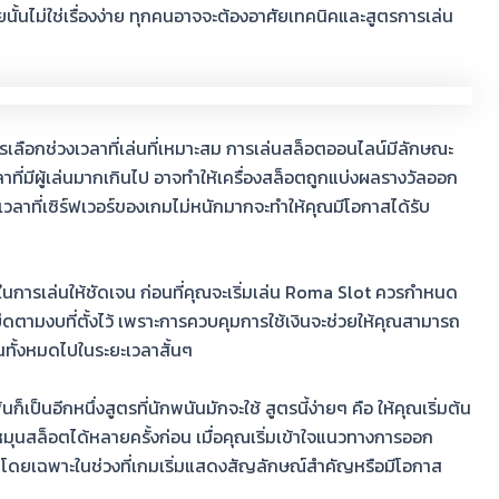
นั้นไม่ใช่เรื่องง่าย ทุกคนอาจจะต้องอาศัยเทคนิคและสูตรการเล่น
ารเลือกช่วงเวลาที่เล่นที่เหมาะสม การเล่นสล็อตออนไลน์มีลักษณะ
ี่มีผู้เล่นมากเกินไป อาจทำให้เครื่องสล็อตถูกแบ่งผลรางวัลออก
งเวลาที่เซิร์ฟเวอร์ของเกมไม่หนักมากจะทำให้คุณมีโอกาสได้รับ
ในการเล่นให้ชัดเจน ก่อนที่คุณจะเริ่มเล่น Roma Slot ควรกำหนด
ดตามงบที่ตั้งไว้ เพราะการควบคุมการใช้เงินจะช่วยให้คุณสามารถ
นทั้งหมดไปในระยะเวลาสั้นๆ
ป็นอีกหนึ่งสูตรที่นักพนันมักจะใช้ สูตรนี้ง่ายๆ คือ ให้คุณเริ่มต้น
ถหมุนสล็อตได้หลายครั้งก่อน เมื่อคุณเริ่มเข้าใจแนวทางการออก
 โดยเฉพาะในช่วงที่เกมเริ่มแสดงสัญลักษณ์สำคัญหรือมีโอกาส