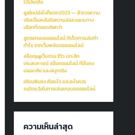
ได้เงินจริง
ยูสใหม่ยังไงก็แตก2023 — สำรวจความ
จริงเบื้องหลังข้อความล่อลวงและทาง
เลือกที่ปลอดภัยกว่า
สูตรแทงบอลออนไลน์ ทีเด็ดการเล่นทำ
กำไร จากเว็บพนันบอลออนไลน์
สล็อตpgเว็บตรง รีวิว เจาะลึก
ประสบการณ์ สล็อตออนไลน์ ที่มั่นคง
ปลอดภัย และสนุกจริง
เซียนฟันธง คืออะไร และอะไรควร
ระมัดระวังในการเล่นแทงบอลออนไลน์
ความเห็นล่าสุด