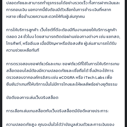
ปลอดภัยและสามารถทำธุรกรรมได้อย่างรวดเร็ว ทั้งการฝากเงินและ
การถอนเงิน นอกจากนี้ยังต้องมีตัวเลือกในการชำระเงินที่หลาก
หลาย เพื่ออำนวยความสะดวกให้กับผู้เล่นทุกคน
การให้บริการลูกค้า: เว็บไซต์ที่ดีจะต้องมีทีมงานคอยให้บริการลูกค้า
ตลอด 24 ชั่วโมง โดยสามารถติดต่อผ่านช่องทางต่างๆ เช่น แชทสด,
โทรศัพท์, หรืออีเมล เมื่อมีปัญหาหรือข้อสงสัย ผู้เล่นสามารถได้รับ
ความช่วยเหลือทันที
การตรวจสอบซอฟต์แวร์และเกม: ซอฟต์แวร์ที่ใช้ในการให้บริการเกม
สล็อตออนไลน์ต้องมีความปลอดภัยและเชื่อถือได้ ซึ่งมักจะใช้การ
ตรวจสอบจากองค์กรอิสระเช่น eCOGRA หรือ iTech Labs เพื่อ
ยืนยันว่าเกมที่ให้บริการนั้นไม่มีการโกงและให้ผลลัพธ์อย่างยุติธรรม
ข้อดีของการเล่นเว็บจริงสล็อต
การเลือกเล่นเกมสล็อตกับเว็บจริงสล็อตมีข้อดีหลายประการ:
ความปลอดภัยสูง: คุณจะมั่นใจได้ว่าข้อมูลส่วนตัวและการเงินของ