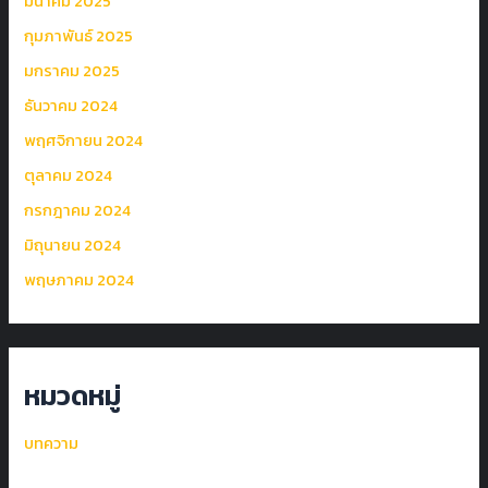
มีนาคม 2025
กุมภาพันธ์ 2025
มกราคม 2025
ธันวาคม 2024
พฤศจิกายน 2024
ตุลาคม 2024
กรกฎาคม 2024
มิถุนายน 2024
พฤษภาคม 2024
หมวดหมู่
บทความ