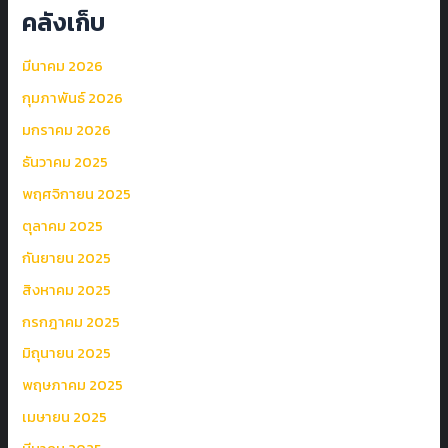
คลังเก็บ
มีนาคม 2026
กุมภาพันธ์ 2026
มกราคม 2026
ธันวาคม 2025
พฤศจิกายน 2025
ตุลาคม 2025
กันยายน 2025
สิงหาคม 2025
กรกฎาคม 2025
มิถุนายน 2025
พฤษภาคม 2025
เมษายน 2025