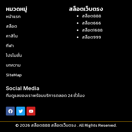
หมวดหมู่
สล็อตเว็บตรง
สล็อต888
หน้าแรก
สล็อต666
สล็อต
สล็อต1688
คาสิโน
สล็อต999
กีฬา
โปรโมชั่น
บทความ
SiteMap
Social Media
ทีมดูแลของเราพร้อมบริการตลอด 24 ชั่วโมง
F
T
Y
a
w
o
c
i
u
e
t
t
© 2026 สล็อต888 สล็อตเว็บตรง . All Rights Reserved.
b
t
u
o
e
b