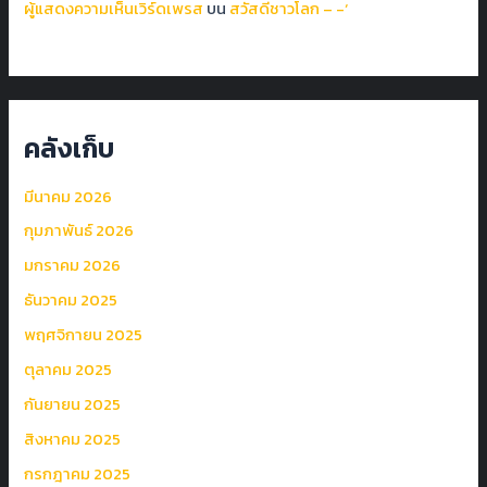
ผู้แสดงความเห็นเวิร์ดเพรส
บน
สวัสดีชาวโลก – -‘
คลังเก็บ
มีนาคม 2026
กุมภาพันธ์ 2026
มกราคม 2026
ธันวาคม 2025
พฤศจิกายน 2025
ตุลาคม 2025
กันยายน 2025
สิงหาคม 2025
กรกฎาคม 2025