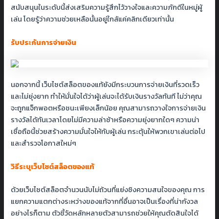
สนับสนุนในระดับนี้ส่งเสริมความรู้สึกไว้วางใจและความภักดีในหมู่ผู้
เล่น โดยรู้ว่าความช่วยเหลือนั้นอยู่ใกล้แค่คลิกเดียวเท่านั้น
รับประกันการจ่ายเงิน
นอกจากนี้ เว็บไซต์สล็อตของแท้ยังมีกระบวนการจ่ายเงินที่รวดเร็ว
และไม่ยุ่งยาก ทำให้มั่นใจได้ว่าผู้เล่นจะได้รับเงินรางวัลทันที ไม่ว่าคุณ
จะถูกแจ็กพอตหรือชนะเพียงเล็กน้อย คุณสามารถวางใจการจ่ายเงิน
รางวัลได้ทันเวลาโดยไม่มีความล่าช้าหรือความยุ่งยากใดๆ ความน่า
เชื่อถือนี้ช่วยสร้างความมั่นใจให้กับผู้เล่น กระตุ้นให้พวกเขาเล่นต่อไป
และสำรวจโอกาสใหม่ๆ
วิธีระบุเว็บไซต์สล็อตของแท้
ด้วยเว็บไซต์สล็อตจำนวนนับไม่ถ้วนที่แย่งชิงความสนใจของคุณ การ
แยกความแตกต่างระหว่างของแท้จากที่อื่นอาจเป็นเรื่องที่น่ากังวล
อย่างไรก็ตาม ตัวชี้วัดหลักหลายตัวสามารถช่วยให้คุณตัดสินใจได้