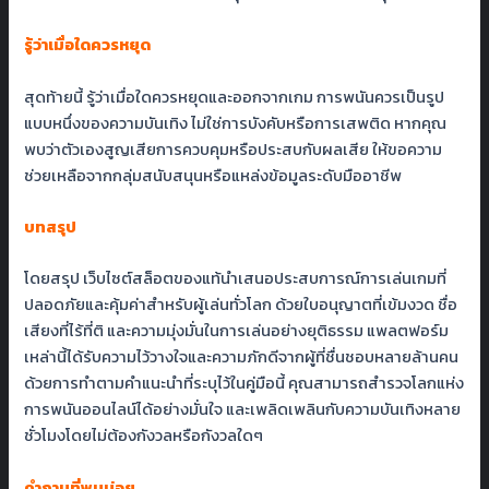
รู้ว่าเมื่อใดควรหยุด
สุดท้ายนี้ รู้ว่าเมื่อใดควรหยุดและออกจากเกม การพนันควรเป็นรูป
แบบหนึ่งของความบันเทิง ไม่ใช่การบังคับหรือการเสพติด หากคุณ
พบว่าตัวเองสูญเสียการควบคุมหรือประสบกับผลเสีย ให้ขอความ
ช่วยเหลือจากกลุ่มสนับสนุนหรือแหล่งข้อมูลระดับมืออาชีพ
บทสรุป
โดยสรุป เว็บไซต์สล็อตของแท้นำเสนอประสบการณ์การเล่นเกมที่
ปลอดภัยและคุ้มค่าสำหรับผู้เล่นทั่วโลก ด้วยใบอนุญาตที่เข้มงวด ชื่อ
เสียงที่ไร้ที่ติ และความมุ่งมั่นในการเล่นอย่างยุติธรรม แพลตฟอร์ม
เหล่านี้ได้รับความไว้วางใจและความภักดีจากผู้ที่ชื่นชอบหลายล้านคน
ด้วยการทำตามคำแนะนำที่ระบุไว้ในคู่มือนี้ คุณสามารถสำรวจโลกแห่ง
การพนันออนไลน์ได้อย่างมั่นใจ และเพลิดเพลินกับความบันเทิงหลาย
ชั่วโมงโดยไม่ต้องกังวลหรือกังวลใดๆ
คำถามที่พบบ่อย