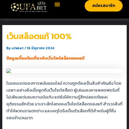
Skip
Post
Menu
สมัครสมาชิก
to
navigation
content
เว็บสล็อตแท้ 100%
By
ufabet
/
16 มิถุนายน 2024
ข้อมูลเบื้องต้นเกี่ยวกับเว็บไซต์สล็อตของแท้
ในขอบเขตของการพนันออนไลน์ ความถูกต้องเป็นสิ่งสำคัญยิ่ง โดย
เฉพาะอย่างยิ่งเมื่อพูดถึงเว็บไซต์สล็อต ผู้เล่นมองหาแพลตฟอร์มที่
ไม่เพียงแต่มอบความบันเทิง แต่ยังให้ความรู้สึกปลอดภัยและ
ยุติธรรมอีกด้วย มาเจาะลึกโลกของเว็บไซต์สล็อตของแท้ สำรวจสิ่งที่
ทำให้พวกเขาแตกต่าง และเหตุใดจึงเป็นตัวเลือกที่ดีสำหรับผู้ที่ชื่น
ชอบจำนวนมาก