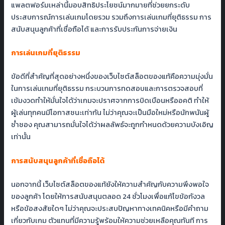
แพลตฟอร์มเหล่านี้มอบสิทธิประโยชน์มากมายที่ช่วยยกระดับ
ประสบการณ์การเล่นเกมโดยรวม รวมถึงการเล่นเกมที่ยุติธรรม การ
สนับสนุนลูกค้าที่เชื่อถือได้ และการรับประกันการจ่ายเงิน
การเล่นเกมที่ยุติธรรม
ข้อดีที่สำคัญที่สุดอย่างหนึ่งของเว็บไซต์สล็อตของแท้คือความมุ่งมั่น
ในการเล่นเกมที่ยุติธรรม กระบวนการทดสอบและการตรวจสอบที่
เข้มงวดทำให้มั่นใจได้ว่าเกมจะปราศจากการบิดเบือนหรืออคติ ทำให้
ผู้เล่นทุกคนมีโอกาสชนะเท่ากัน ไม่ว่าคุณจะเป็นมือใหม่หรือนักพนันผู้
ช่ำชอง คุณสามารถมั่นใจได้ว่าผลลัพธ์จะถูกกำหนดด้วยความบังเอิญ
เท่านั้น
การสนับสนุนลูกค้าที่เชื่อถือได้
นอกจากนี้ เว็บไซต์สล็อตของแท้ยังให้ความสำคัญกับความพึงพอใจ
ของลูกค้า โดยให้การสนับสนุนตลอด 24 ชั่วโมงเพื่อแก้ไขข้อกังวล
หรือข้อสงสัยใดๆ ไม่ว่าคุณจะประสบปัญหาทางเทคนิคหรือมีคำถาม
เกี่ยวกับเกม ตัวแทนที่มีความรู้พร้อมให้ความช่วยเหลือคุณทันที การ