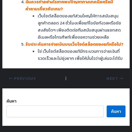
ฉันควรทำอย่างไรหากพบปัญหาทางเทคนิคหรือมี
คำถามเกี่ยวกับเกม?
เว็บไซต์สล็อตของแท้ส่วนใหญ่ให้การสนับสนุน
ลูกค้าตลอด 24 ชั่วโมงเพื่อแก้ไขข้อกังวลหรือข้อ
สงสัยใดๆ เพียงติดต่อทีมสนับสนุนผ่านแชทสด
อีเมลหรือโทรศัพท์เพื่อขอความช่วยเหลือ
รับประกันการจ่ายเงินบนเว็บไซต์สล็อตของแท้หรือไม่?
ใช่ เว็บไซต์สล็อตของแท้มีกระบวนการจ่ายเงินที่
รวดเร็วและไม่ยุ่งยาก เพื่อให้มั่นใจว่าผู้เล่นจะได้รับ
PREVIOUS
NEXT
ค้นหา
ค้นหา